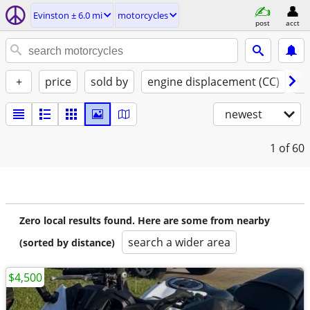
Evinston ± 6.0 mi
motorcycles
post
acct
+
price
sold by
engine displacement (CC)
st
newest
1
of 60
Zero local results found. Here are some from nearby
search a wider area
(sorted by distance)
$4,500