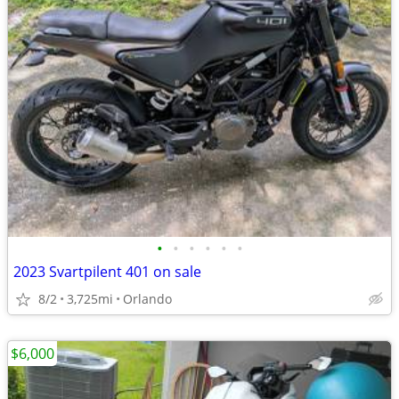
•
•
•
•
•
•
2023 Svartpilent 401 on sale
8/2
3,725mi
Orlando
$6,000