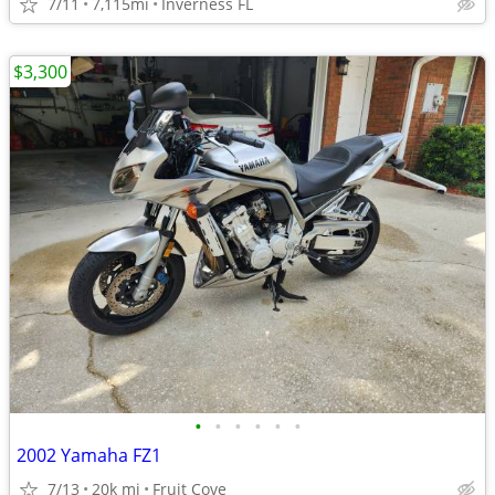
7/11
7,115mi
Inverness FL
$3,300
•
•
•
•
•
•
2002 Yamaha FZ1
7/13
20k mi
Fruit Cove