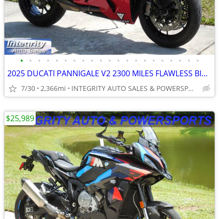
•
•
•
•
•
•
•
•
•
•
•
•
•
•
•
•
•
•
•
•
•
2025 DUCATI PANNIGALE V2 2300 MILES FLAWLESS BIKE NO BS DEALER FEES
7/30
2,366mi
INTEGRITY AUTO SALES & POWERSPORTS
$25,989