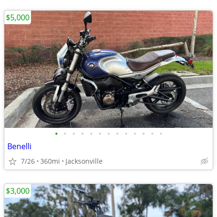
$5,000
•
•
•
•
•
•
•
•
•
•
•
•
•
Benelli
7/26
360mi
Jacksonville
$3,000