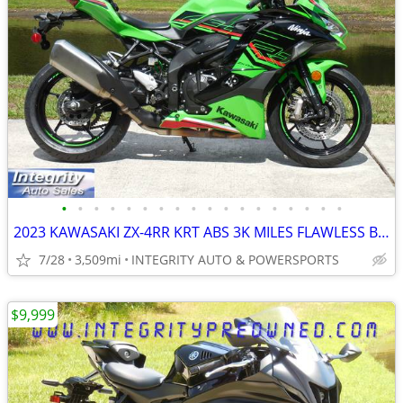
•
•
•
•
•
•
•
•
•
•
•
•
•
•
•
•
•
•
2023 KAWASAKI ZX-4RR KRT ABS 3K MILES FLAWLESS BIKE NO BS DEALER FEES!
7/28
3,509mi
INTEGRITY AUTO & POWERSPORTS
$9,999