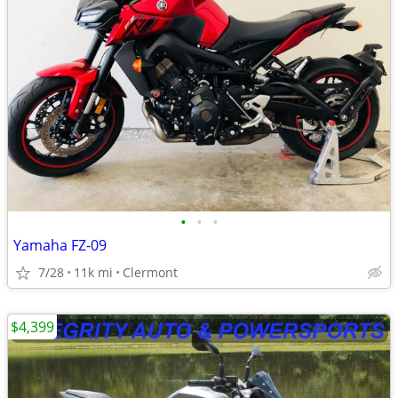
•
•
•
Yamaha FZ-09
7/28
11k mi
Clermont
$4,399