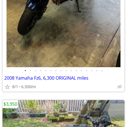
•
•
•
•
•
•
•
•
•
•
•
•
•
•
•
•
2008 Yamaha Fz6, 6,300 ORIGINAL miles
8/1
6,300mi
$3,950