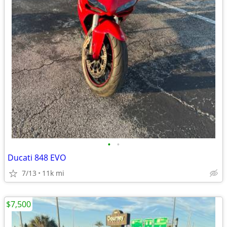
•
•
Ducati 848 EVO
7/13
11k mi
$7,500