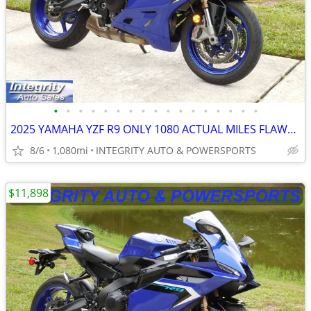
•
•
•
•
•
•
•
•
•
•
•
•
•
•
•
•
•
2025 YAMAHA YZF R9 ONLY 1080 ACTUAL MILES FLAWLESS BIKE NO BS FEES!!!!
8/6
1,080mi
INTEGRITY AUTO & POWERSPORTS
$11,898