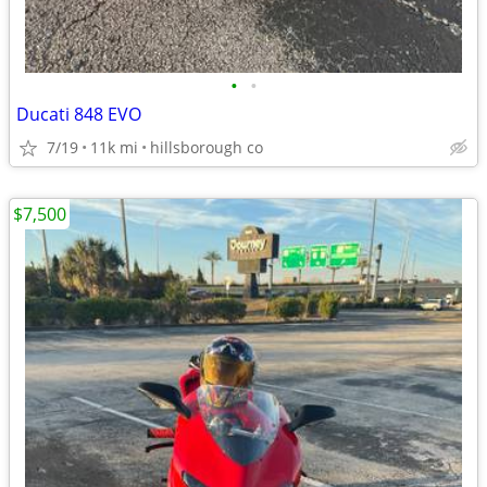
•
•
Ducati 848 EVO
7/19
11k mi
hillsborough co
$7,500