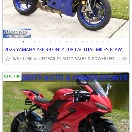
•
•
•
•
•
•
•
•
•
•
•
•
•
•
•
•
•
2025 YAMAHA YZF R9 ONLY 1080 ACTUAL MILES FLAWLESS BIKE NO BS FEES!!!!
8/6
1,080mi
INTEGRITY AUTO SALES & POWERSPORTS
$15,799