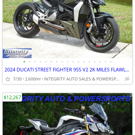
•
•
•
•
•
•
•
•
•
•
•
•
•
•
•
•
•
2024 DUCATI STREET FIGHTER 955 V2 2K MILES FLAWLESS BIKE NO BS FEES!!!
7/30
2,600mi
INTEGRITY AUTO SALES & POWERSPORTS
$12,267