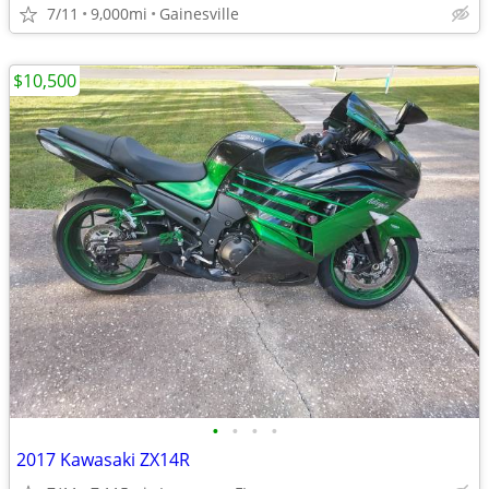
7/11
9,000mi
Gainesville
$10,500
•
•
•
•
2017 Kawasaki ZX14R