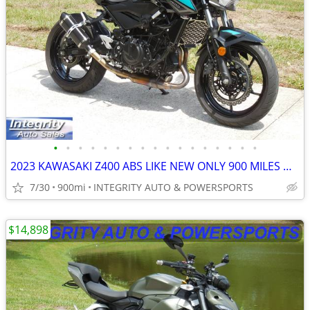
•
•
•
•
•
•
•
•
•
•
•
•
•
•
•
•
•
2023 KAWASAKI Z400 ABS LIKE NEW ONLY 900 MILES NO BS DEALER FEES HERE
7/30
900mi
INTEGRITY AUTO & POWERSPORTS
$14,898