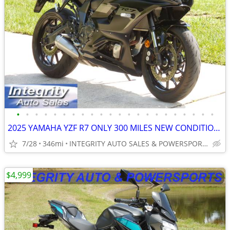
•
•
•
•
•
•
•
•
•
•
•
•
•
•
•
•
•
•
•
•
•
•
2025 YAMAHA YZF R7 ONLY 300 MILES NEW CONDITION NO DEALER FEES
7/28
346mi
INTEGRITY AUTO SALES & POWERSPORTS
$4,999