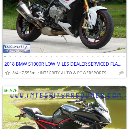
•
•
•
•
•
•
•
•
•
•
•
•
•
•
•
•
•
•
•
•
•
•
•
•
2018 BMW S1000R LOW MILES DEALER SERVICED FLAWLESS NO BS DEALER FEES!!
8/4
7,555mi
INTEGRITY AUTO & POWERSPORTS
$6,576