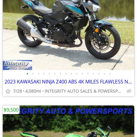
•
•
•
•
•
•
•
•
•
•
•
•
•
•
•
•
2023 KAWASAKI NINJA Z400 ABS 4K MILES FLAWLESS NO DEALER FEES OR BS!!!
7/28
4,080mi
INTEGRITY AUTO SALES & POWERSPORTS
$9,500