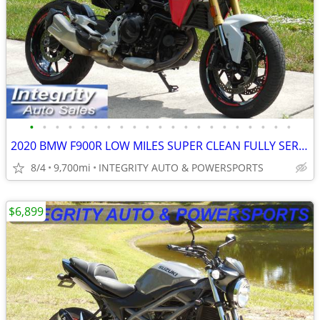
•
•
•
•
•
•
•
•
•
•
•
•
•
•
•
•
•
•
•
•
•
2020 BMW F900R LOW MILES SUPER CLEAN FULLY SERVICED NO BS FEES!!!!!!!
8/4
9,700mi
INTEGRITY AUTO & POWERSPORTS
$6,899