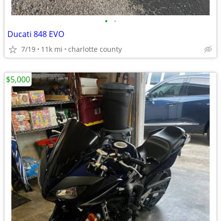
•
•
Ducati 848 EVO
7/19
11k mi
charlotte county
$5,000