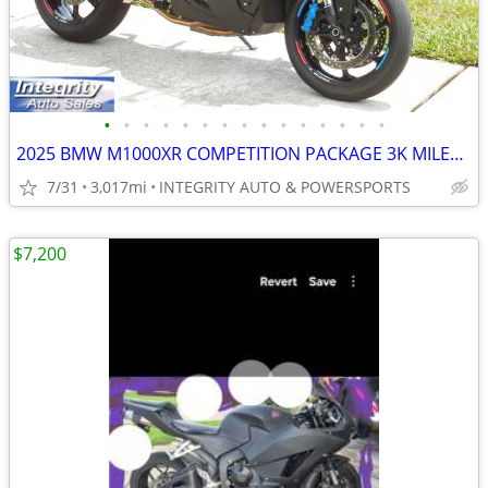
•
•
•
•
•
•
•
•
•
•
•
•
•
•
•
2025 BMW M1000XR COMPETITION PACKAGE 3K MILES NEW CONDITION NO BS FEES
7/31
3,017mi
INTEGRITY AUTO & POWERSPORTS
$7,200