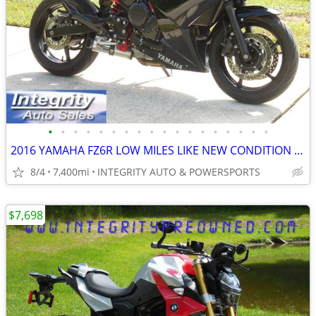
•
•
•
•
•
•
•
•
•
•
•
•
•
•
•
•
•
•
2016 YAMAHA FZ6R LOW MILES LIKE NEW CONDITION NO BS FEES!!!!!
8/4
7,400mi
INTEGRITY AUTO & POWERSPORTS
$7,698