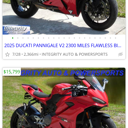
•
•
•
•
•
•
•
•
•
•
•
•
•
•
•
•
•
•
•
•
•
2025 DUCATI PANNIGALE V2 2300 MILES FLAWLESS BIKE NO BS DEALER FEES
7/28
2,366mi
INTEGRITY AUTO & POWERSPORTS
$15,799