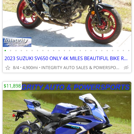
•
•
•
•
•
•
•
•
•
•
•
•
•
•
•
•
•
•
•
•
•
•
•
•
2023 SUZUKI SV650 ONLY 4K MILES BEAUTIFUL BIKE RUNS AMAZING NO BS FEES
8/4
4,900mi
INTEGRITY AUTO SALES & POWERSPORTS
$11,898