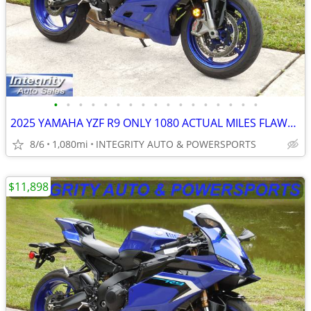
•
•
•
•
•
•
•
•
•
•
•
•
•
•
•
•
•
2025 YAMAHA YZF R9 ONLY 1080 ACTUAL MILES FLAWLESS BIKE NO BS FEES!!!!
8/6
1,080mi
INTEGRITY AUTO & POWERSPORTS
$11,898