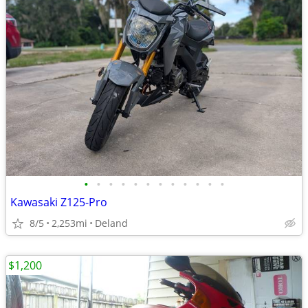
•
•
•
•
•
•
•
•
•
•
•
•
Kawasaki Z125-Pro
8/5
2,253mi
Deland
$1,200