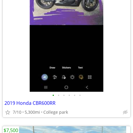
•
•
•
•
•
•
2019 Honda CBR600RR
7/10
5,300mi
College park
$7,500