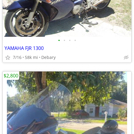
•
•
•
•
YAMAHA FJR 1300
7/16
58k mi
Debary
$2,800