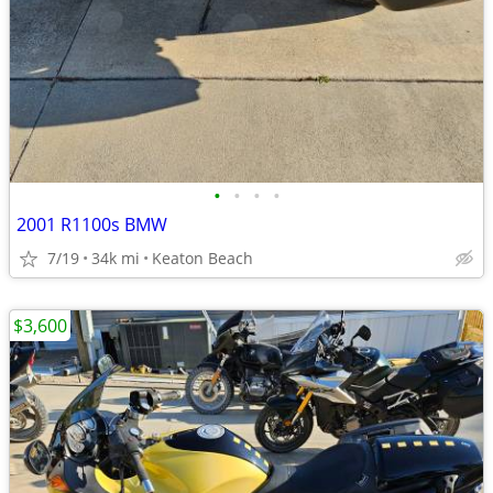
•
•
•
•
2001 R1100s BMW
7/19
34k mi
Keaton Beach
$3,600