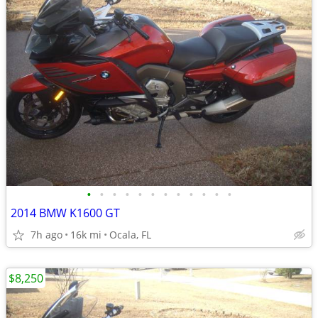
•
•
•
•
•
•
•
•
•
•
•
•
2014 BMW K1600 GT
7h ago
16k mi
Ocala, FL
$8,250