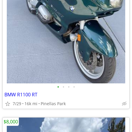
•
•
•
•
BMW R1100 RT
7/29
16k mi
Pinellas Park
$8,000