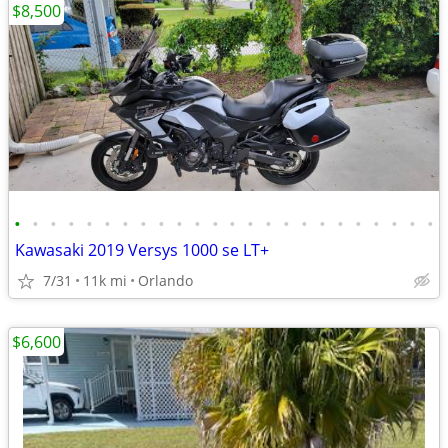
$8,500
•
•
•
•
•
•
•
•
•
•
•
•
•
•
•
•
•
•
•
•
•
•
•
•
Kawasaki 2019 Versys 1000 se LT+
7/31
11k mi
Orlando
$6,600