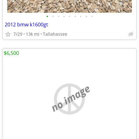
•
•
•
•
•
•
•
•
•
2012 bmw k1600gt
7/29
13k mi
Tallahassee
$6,500
no image