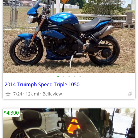
•
•
•
•
•
2014 Truimph Speed Triple 1050
7/24
12k mi
Belleview
$4,300