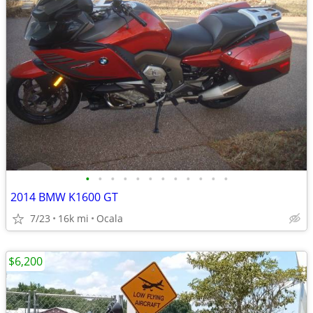
•
•
•
•
•
•
•
•
•
•
•
•
2014 BMW K1600 GT
7/23
16k mi
Ocala
$6,200