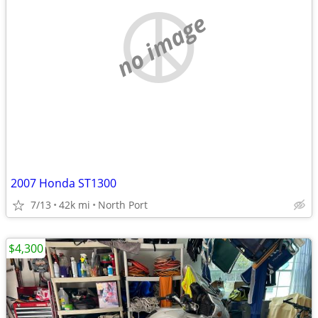
no image
2007 Honda ST1300
7/13
42k mi
North Port
$4,300