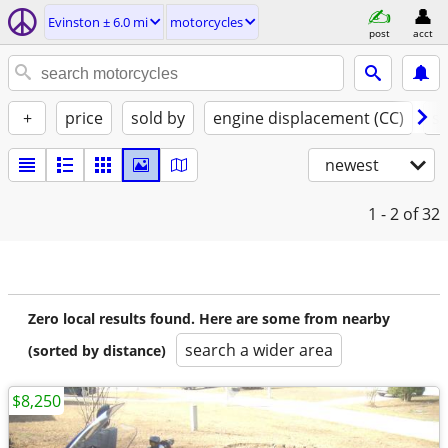
Evinston ± 6.0 mi
motorcycles
post
acct
+
price
sold by
engine displacement (CC)
st
newest
1 - 2
of 32
Zero local results found. Here are some from nearby
search a wider area
(sorted by distance)
$8,250