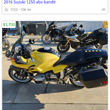
2016 Suzuki 1250 abs bandit
7/22
10k mi
$3,700