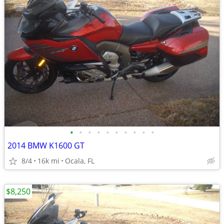
•
•
•
•
•
•
•
•
•
•
2014 BMW K1600 GT
8/4
16k mi
Ocala, FL
$8,250