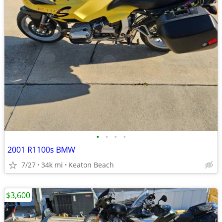
•
•
•
•
2001 R1100s BMW
7/27
34k mi
Keaton Beach
$3,600