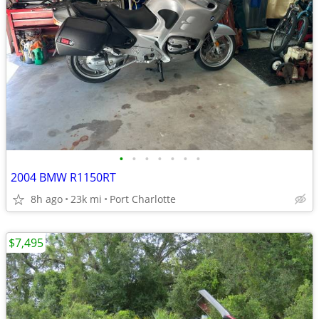
•
•
•
•
•
•
•
2004 BMW R1150RT
8h ago
23k mi
Port Charlotte
$7,495