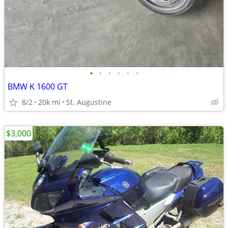
•
•
•
•
•
•
BMW K 1600 GT
8/2
20k mi
St. Augustine
$3,000