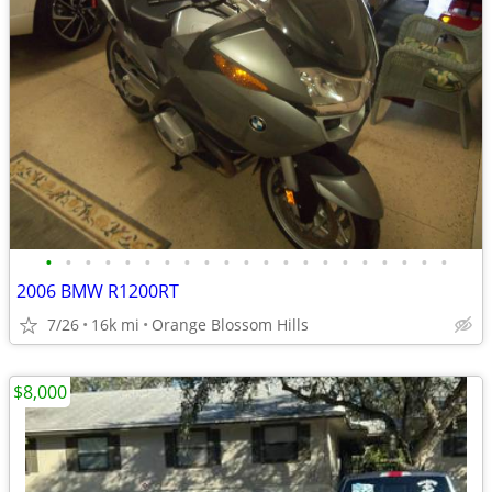
•
•
•
•
•
•
•
•
•
•
•
•
•
•
•
•
•
•
•
•
•
2006 BMW R1200RT
7/26
16k mi
Orange Blossom Hills
$8,000