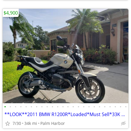
$4,900
•
•
•
•
•
•
•
•
•
•
•
•
•
•
•
•
•
•
•
•
•
•
•
•
**LOOK**2011 BMW R1200R*Loaded*Must Sell*33K mile*$4,900
7/30
34k mi
Palm Harbor