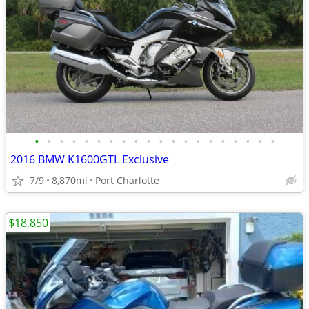
•
•
•
•
•
•
•
•
•
•
•
•
•
•
•
•
•
•
•
•
2016 BMW K1600GTL Exclusive
7/9
8,870mi
Port Charlotte
$18,850