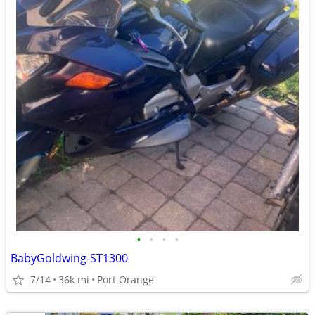
•
•
•
•
BabyGoldwing-ST1300
7/14
36k mi
Port Orange