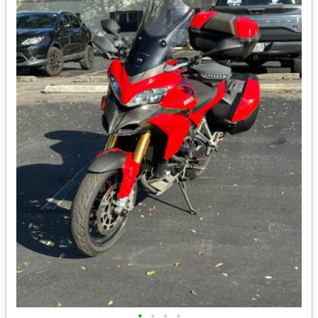
•
•
•
•