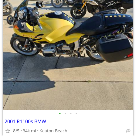
•
•
•
•
2001 R1100s BMW
8/5
34k mi
Keaton Beach