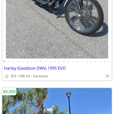
•
•
•
•
•
•
•
•
•
•
•
•
•
•
•
•
•
•
•
•
•
•
•
•
Harley-Davidson DWG 1995 EVO
8/3
58k mi
Sarasota
$9,000