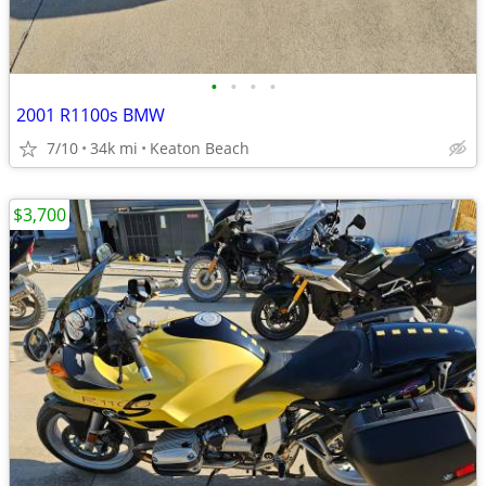
•
•
•
•
2001 R1100s BMW
7/10
34k mi
Keaton Beach
$3,700