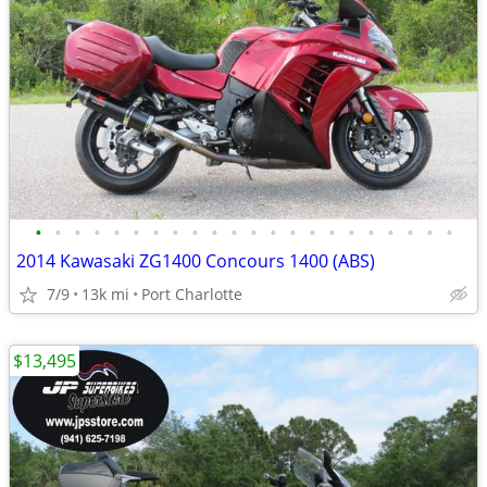
•
•
•
•
•
•
•
•
•
•
•
•
•
•
•
•
•
•
•
•
•
•
2014 Kawasaki ZG1400 Concours 1400 (ABS)
7/9
13k mi
Port Charlotte
$13,495