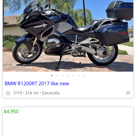
•
•
•
•
•
•
•
BMW R1200RT 2017 like new
7/19
21k mi
Sarasota
$4,950