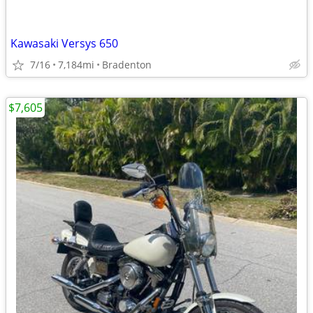
Kawasaki Versys 650
7/16
7,184mi
Bradenton
$7,605