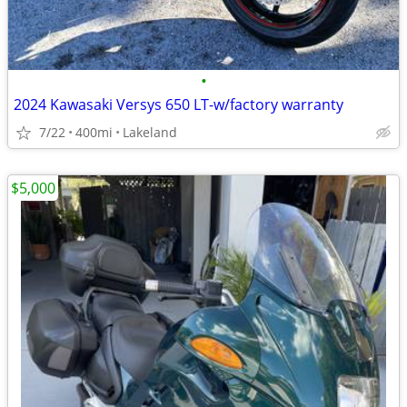
•
2024 Kawasaki Versys 650 LT-w/factory warranty
7/22
400mi
Lakeland
$5,000