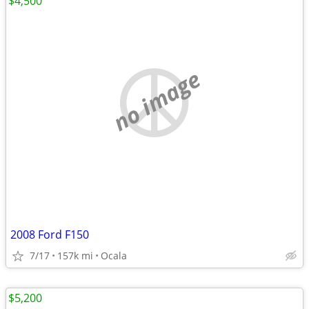
$4,500
no image
2008 Ford F150
7/17
157k mi
Ocala
$5,200