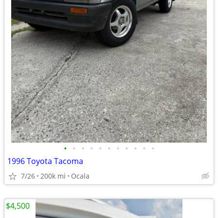
•
•
•
•
•
•
•
•
•
•
•
1996 Toyota Tacoma
7/26
200k mi
Ocala
$4,500