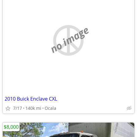
no image
2010 Buick Enclave CXL
7/17
140k mi
Ocala
$8,000