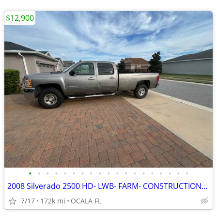
$12,900
•
•
•
•
•
•
•
•
•
•
•
•
•
•
•
•
•
•
•
2008 Silverado 2500 HD- LWB- FARM- CONSTRUCTION- TOW TRUCK
7/17
172k mi
OCALA FL