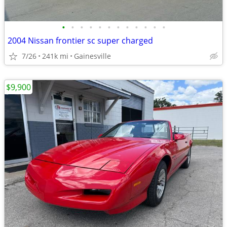
•
•
•
•
•
•
•
•
•
•
•
•
2004 Nissan frontier sc super charged
7/26
241k mi
Gainesville
$9,900