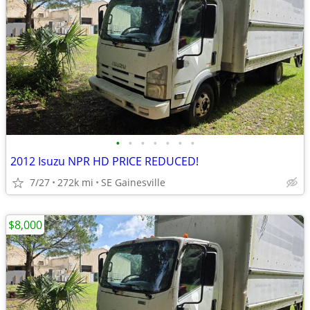
•
•
•
•
•
•
•
2012 Isuzu NPR HD PRICE REDUCED!
7/27
272k mi
SE Gainesville
$8,000