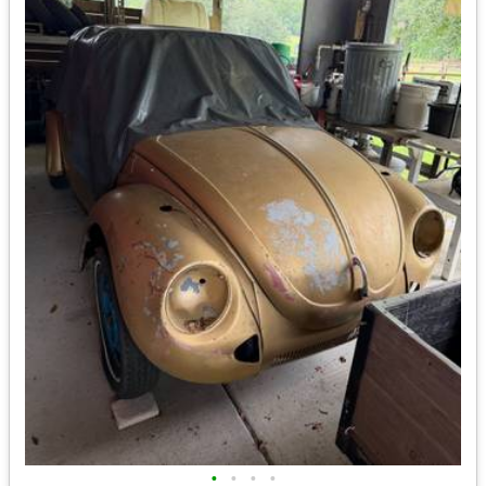
•
•
•
•