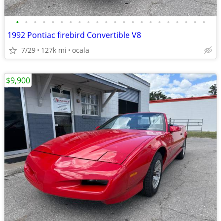
•
•
•
•
•
•
•
•
•
•
•
•
•
•
•
•
•
•
•
•
•
•
1992 Pontiac firebird Convertible V8
7/29
127k mi
ocala
$9,900