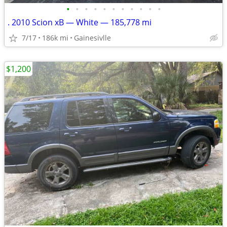
•
•
•
•
•
•
•
•
•
•
•
. 2010 Scion xB — White — 185,778 mi
7/17
186k mi
Gainesivlle
$1,200