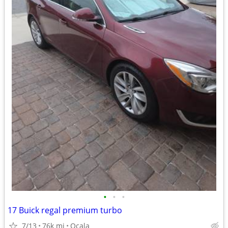
•
•
•
17 Buick regal premium turbo
7/13
76k mi
Ocala