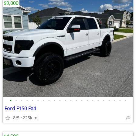
$9,000
•
•
•
•
•
•
•
•
•
•
•
•
•
•
•
•
•
•
•
•
•
•
Ford F150 FX4
8/5
225k mi