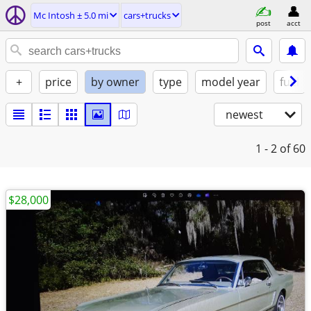
Mc Intosh ± 5.0 mi
cars+trucks
post
acct
+
price
by owner
type
model year
fuel
newest
1 - 2
of 60
$28,000