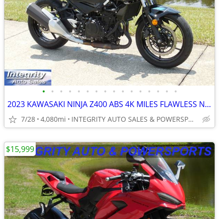
•
•
•
•
•
•
•
•
•
•
•
•
•
•
•
•
2023 KAWASAKI NINJA Z400 ABS 4K MILES FLAWLESS NO DEALER FEES OR BS!!!
7/28
4,080mi
INTEGRITY AUTO SALES & POWERSPORTS
$15,999