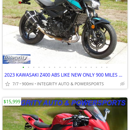
•
•
•
•
•
•
•
•
•
•
•
•
•
•
•
•
•
2023 KAWASAKI Z400 ABS LIKE NEW ONLY 900 MILES NO BS DEALER FEES HERE
7/7
900mi
INTEGRITY AUTO & POWERSPORTS
$15,999