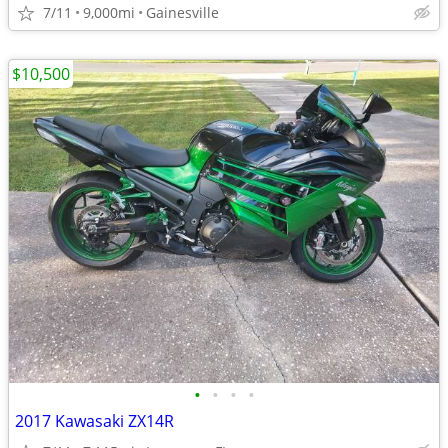
7/11
9,000mi
Gainesville
$10,500
•
•
•
•
2017 Kawasaki ZX14R