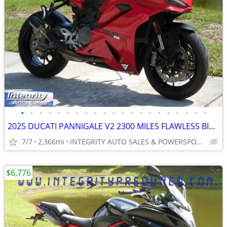
•
•
•
•
•
•
•
•
•
•
•
•
•
•
•
•
•
•
•
•
•
2025 DUCATI PANNIGALE V2 2300 MILES FLAWLESS BIKE NO BS DEALER FEES
7/7
2,366mi
INTEGRITY AUTO SALES & POWERSPORTS
$6,776