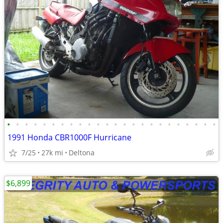
•
•
•
•
•
•
•
•
•
•
•
•
•
•
•
•
•
•
•
•
•
•
•
•
1991 Honda CBR1000F Hurricane
7/25
27k mi
Deltona
$6,899