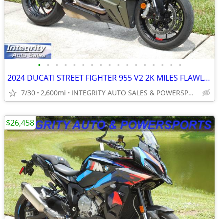
•
•
•
•
•
•
•
•
•
•
•
•
•
•
•
•
•
2024 DUCATI STREET FIGHTER 955 V2 2K MILES FLAWLESS BIKE NO BS FEES!!!
7/30
2,600mi
INTEGRITY AUTO SALES & POWERSPORTS
$26,458