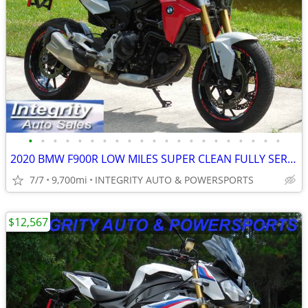
•
•
•
•
•
•
•
•
•
•
•
•
•
•
•
•
•
•
•
•
•
2020 BMW F900R LOW MILES SUPER CLEAN FULLY SERVICED NO BS FEES!!!!!!!
7/7
9,700mi
INTEGRITY AUTO & POWERSPORTS
$12,567