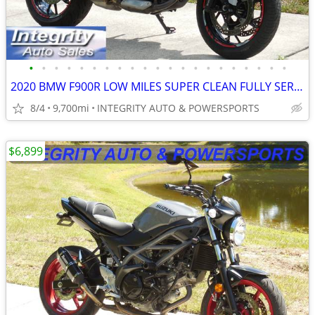
•
•
•
•
•
•
•
•
•
•
•
•
•
•
•
•
•
•
•
•
•
2020 BMW F900R LOW MILES SUPER CLEAN FULLY SERVICED NO BS FEES!!!!!!!
8/4
9,700mi
INTEGRITY AUTO & POWERSPORTS
$6,899