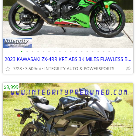
•
•
•
•
•
•
•
•
•
•
•
•
•
•
•
•
•
•
2023 KAWASAKI ZX-4RR KRT ABS 3K MILES FLAWLESS BIKE NO BS DEALER FEES!
7/28
3,509mi
INTEGRITY AUTO & POWERSPORTS
$9,999