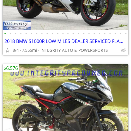
•
•
•
•
•
•
•
•
•
•
•
•
•
•
•
•
•
•
•
•
•
•
•
•
2018 BMW S1000R LOW MILES DEALER SERVICED FLAWLESS NO BS DEALER FEES!!
8/4
7,555mi
INTEGRITY AUTO & POWERSPORTS
$6,576