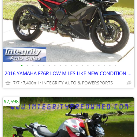
•
•
•
•
•
•
•
•
•
•
•
•
•
•
•
•
•
•
2016 YAMAHA FZ6R LOW MILES LIKE NEW CONDITION NO BS FEES!!!!!
7/7
7,400mi
INTEGRITY AUTO & POWERSPORTS
$7,698