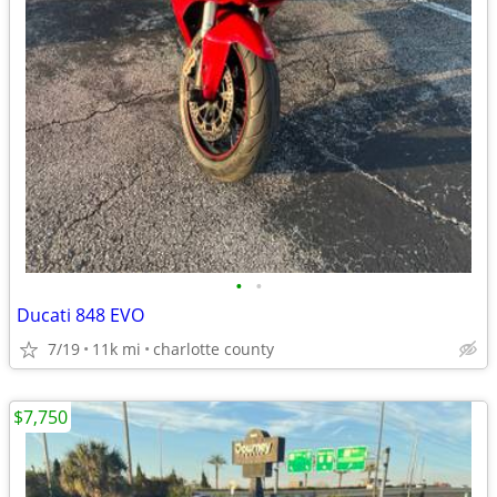
•
•
Ducati 848 EVO
7/19
11k mi
charlotte county
$7,750