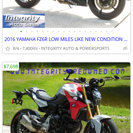
•
•
•
•
•
•
•
•
•
•
•
•
•
•
•
•
•
•
2016 YAMAHA FZ6R LOW MILES LIKE NEW CONDITION NO BS FEES!!!!!
8/4
7,400mi
INTEGRITY AUTO & POWERSPORTS
$7,698