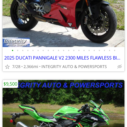
•
•
•
•
•
•
•
•
•
•
•
•
•
•
•
•
•
•
•
•
•
2025 DUCATI PANNIGALE V2 2300 MILES FLAWLESS BIKE NO BS DEALER FEES
7/28
2,366mi
INTEGRITY AUTO & POWERSPORTS
$9,500