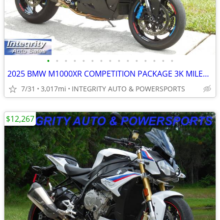
•
•
•
•
•
•
•
•
•
•
•
•
•
•
•
2025 BMW M1000XR COMPETITION PACKAGE 3K MILES NEW CONDITION NO BS FEES
7/31
3,017mi
INTEGRITY AUTO & POWERSPORTS
$12,267