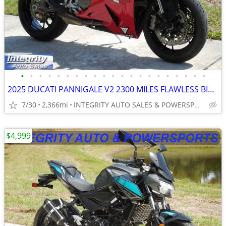
•
•
•
•
•
•
•
•
•
•
•
•
•
•
•
•
•
•
•
•
•
2025 DUCATI PANNIGALE V2 2300 MILES FLAWLESS BIKE NO BS DEALER FEES
7/30
2,366mi
INTEGRITY AUTO SALES & POWERSPORTS
$4,999