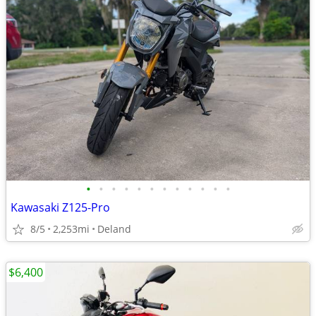
•
•
•
•
•
•
•
•
•
•
•
•
Kawasaki Z125-Pro
8/5
2,253mi
Deland
$6,400