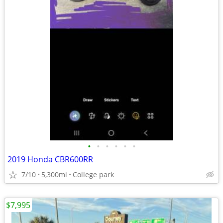
•
•
•
•
•
•
2019 Honda CBR600RR
7/10
5,300mi
College park
$7,995