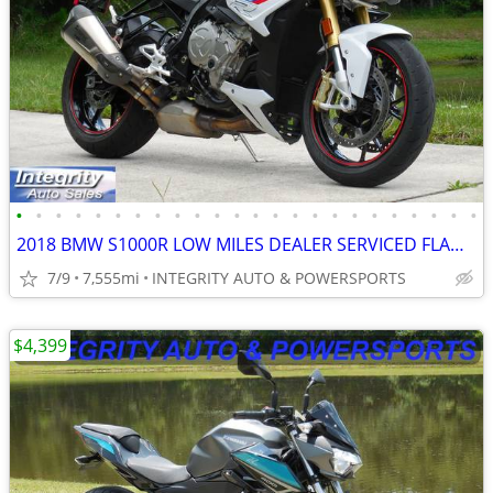
•
•
•
•
•
•
•
•
•
•
•
•
•
•
•
•
•
•
•
•
•
•
•
•
2018 BMW S1000R LOW MILES DEALER SERVICED FLAWLESS NO BS DEALER FEES!!
7/9
7,555mi
INTEGRITY AUTO & POWERSPORTS
$4,399