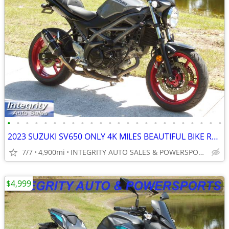
•
•
•
•
•
•
•
•
•
•
•
•
•
•
•
•
•
•
•
•
•
•
•
•
2023 SUZUKI SV650 ONLY 4K MILES BEAUTIFUL BIKE RUNS AMAZING NO BS FEES
7/7
4,900mi
INTEGRITY AUTO SALES & POWERSPORTS
$4,999