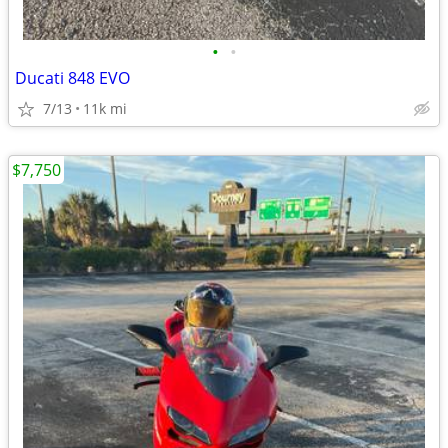
•
•
Ducati 848 EVO
7/13
11k mi
$7,750