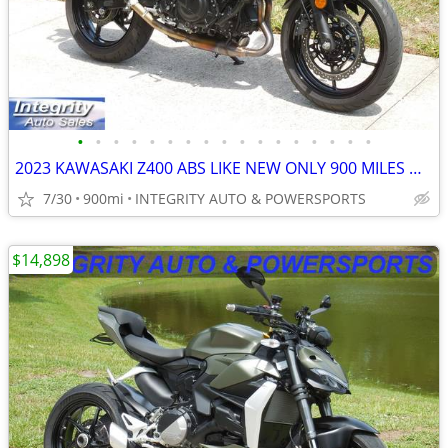
•
•
•
•
•
•
•
•
•
•
•
•
•
•
•
•
•
2023 KAWASAKI Z400 ABS LIKE NEW ONLY 900 MILES NO BS DEALER FEES HERE
7/30
900mi
INTEGRITY AUTO & POWERSPORTS
$14,898