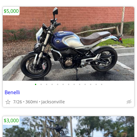
$5,000
•
•
•
•
•
•
•
•
•
•
•
•
•
Benelli
7/26
360mi
Jacksonville
$3,000