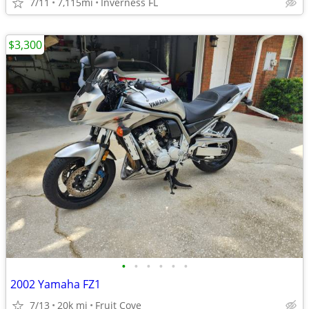
7/11
7,115mi
Inverness FL
$3,300
•
•
•
•
•
•
2002 Yamaha FZ1
7/13
20k mi
Fruit Cove