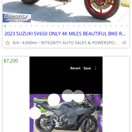
•
•
•
•
•
•
•
•
•
•
•
•
•
•
•
•
•
•
•
•
•
•
•
•
2023 SUZUKI SV650 ONLY 4K MILES BEAUTIFUL BIKE RUNS AMAZING NO BS FEES
8/4
4,900mi
INTEGRITY AUTO SALES & POWERSPORTS
$7,200