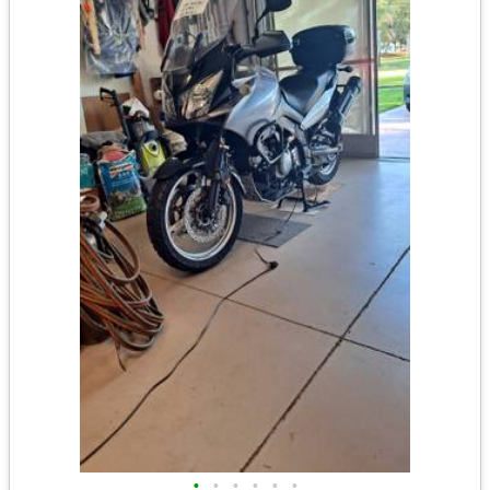
•
•
•
•
•
•