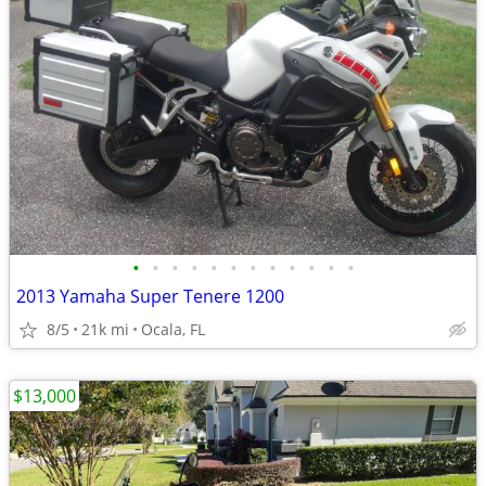
•
•
•
•
•
•
•
•
•
•
•
•
2013 Yamaha Super Tenere 1200
8/5
21k mi
Ocala, FL
$13,000