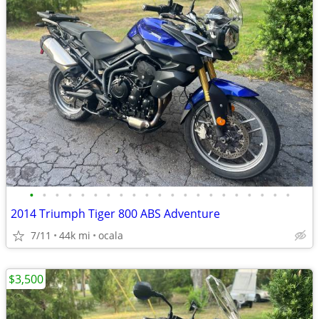
•
•
•
•
•
•
•
•
•
•
•
•
•
•
•
•
•
•
•
•
•
2014 Triumph Tiger 800 ABS Adventure
7/11
44k mi
ocala
$3,500