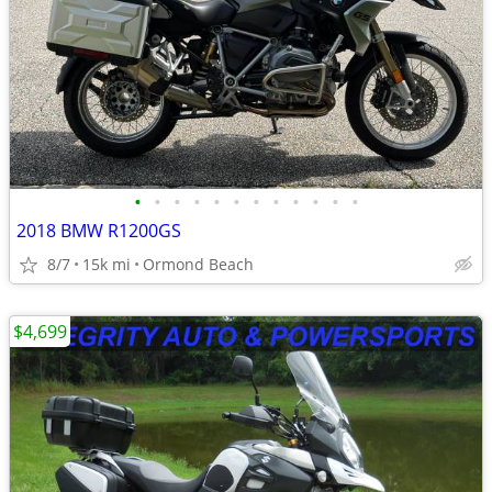
•
•
•
•
•
•
•
•
•
•
•
•
2018 BMW R1200GS
8/7
15k mi
Ormond Beach
$4,699