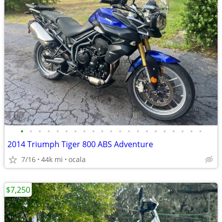
•
•
•
•
•
•
•
•
•
•
•
•
•
•
•
•
•
•
•
•
•
2014 Triumph Tiger 800 ABS Adventure
7/16
44k mi
ocala
$7,250