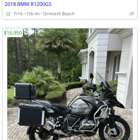
2018 BMW R1200GS
7/10
15k mi
Ormond Beach
$16,950