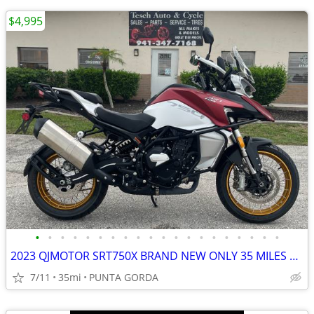
$4,995
•
•
•
•
•
•
•
•
•
•
•
•
•
•
•
•
•
•
•
•
2023 QJMOTOR SRT750X BRAND NEW ONLY 35 MILES 6-SPEED BREMBO BRAKES ABS
7/11
35mi
PUNTA GORDA