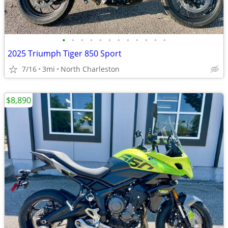
•
•
•
•
•
•
•
•
•
•
•
•
2025 Triumph Tiger 850 Sport
7/16
3mi
North Charleston
$8,890