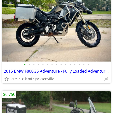
•
•
•
•
•
•
•
•
•
•
•
•
•
•
•
2015 BMW F800GS Adventure - Fully Loaded Adventure Machine
7/25
31k mi
Jacksonville
$6,750