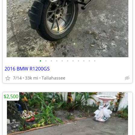
•
•
•
•
•
•
•
•
•
•
•
2016 BMW R1200GS
7/14
33k mi
Tallahassee
$2,500