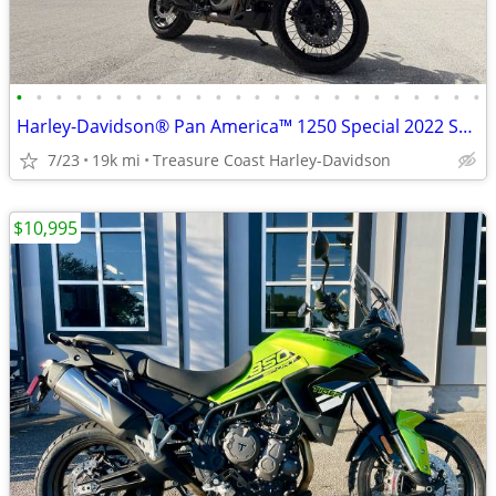
•
•
•
•
•
•
•
•
•
•
•
•
•
•
•
•
•
•
•
•
•
•
•
•
Harley-Davidson® Pan America™ 1250 Special 2022 SKU:MNB319149
7/23
19k mi
Treasure Coast Harley-Davidson
$10,995