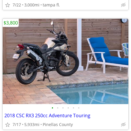
7/22
3,000mi
tampa fl.
$3,800
•
•
•
•
•
•
2018 CSC RX3 250cc Adventure Touring
7/17
5,933mi
Pinellas County