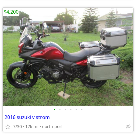
$4,200
•
•
•
•
•
•
2016 suzuki v strom
7/30
17k mi
north port