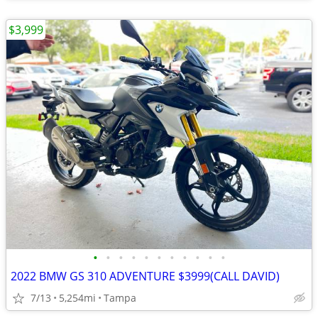
$3,999
•
•
•
•
•
•
•
•
•
•
•
2022 BMW GS 310 ADVENTURE $3999(CALL DAVID)
7/13
5,254mi
Tampa