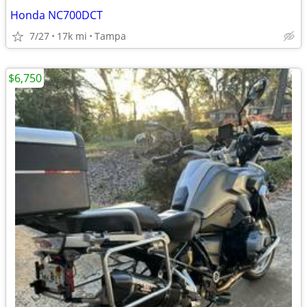
Honda NC700DCT
7/27
17k mi
Tampa
$6,750