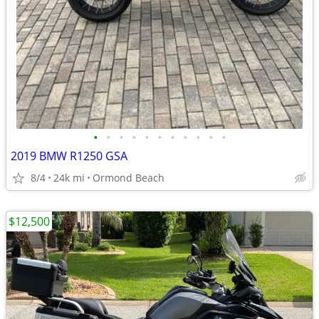
•
•
•
•
•
•
•
•
•
•
•
2019 BMW R1250 GSA
8/4
24k mi
Ormond Beach
$12,500