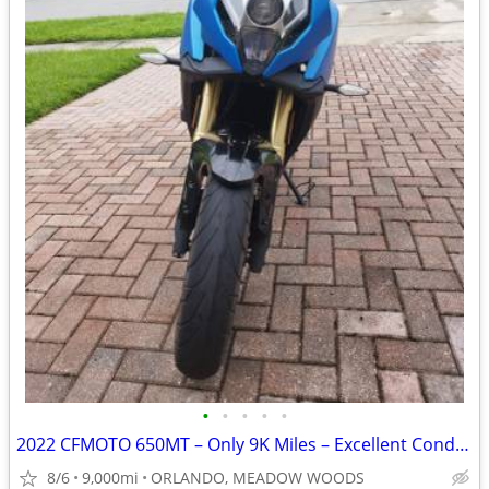
•
•
•
•
•
2022 CFMOTO 650MT – Only 9K Miles – Excellent Condition – Clean Title
8/6
9,000mi
ORLANDO, MEADOW WOODS