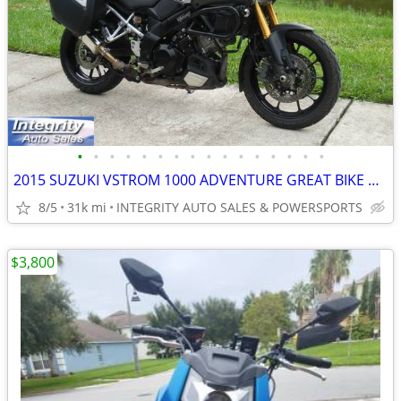
•
•
•
•
•
•
•
•
•
•
•
•
•
•
•
•
2015 SUZUKI VSTROM 1000 ADVENTURE GREAT BIKE NO DEALER FEES LOOK!!!!!!
8/5
31k mi
INTEGRITY AUTO SALES & POWERSPORTS
$3,800