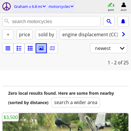
Graham ± 6.8 mi
motorcycles
post
acct
+
price
sold by
engine displacement (CC)
st
newest
1 - 2
of 25
Zero local results found. Here are some from nearby
search a wider area
(sorted by distance)
$3,500