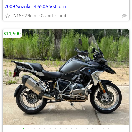
2009 Suzuki DL650A Vstrom
7/16
27k mi
Grand Island
$11,500
•
•
•
•
•
•
•
•
•
•
•
•
•
•
•
•
•