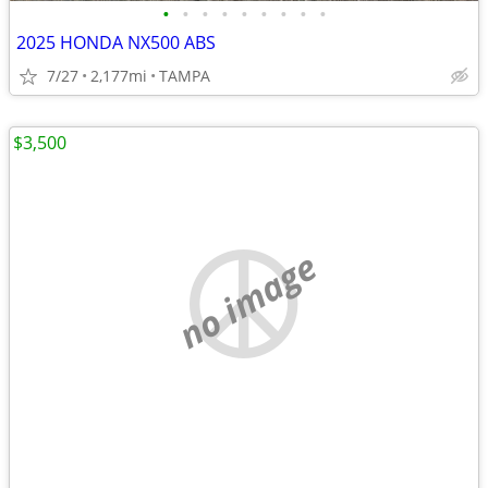
•
•
•
•
•
•
•
•
•
2025 HONDA NX500 ABS
7/27
2,177mi
TAMPA
$3,500
no image