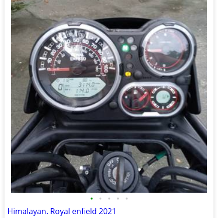
•
•
•
•
•
Himalayan. Royal enfield 2021