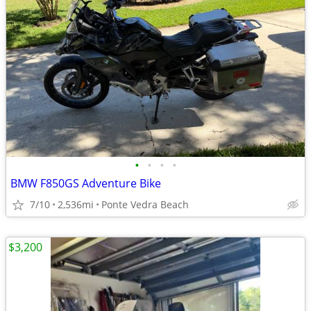
•
•
•
•
BMW F850GS Adventure Bike
7/10
2,536mi
Ponte Vedra Beach
$3,200