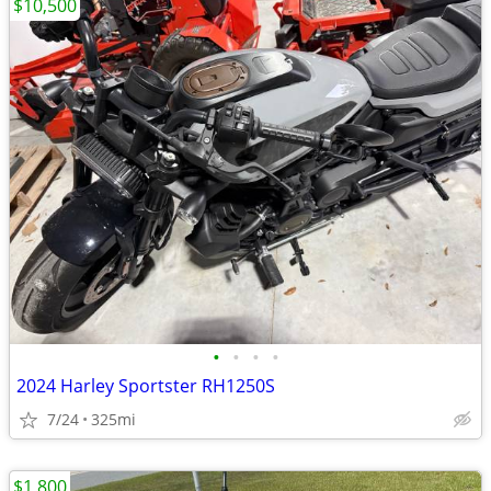
$10,500
•
•
•
•
2024 Harley Sportster RH1250S
7/24
325mi
$1,800