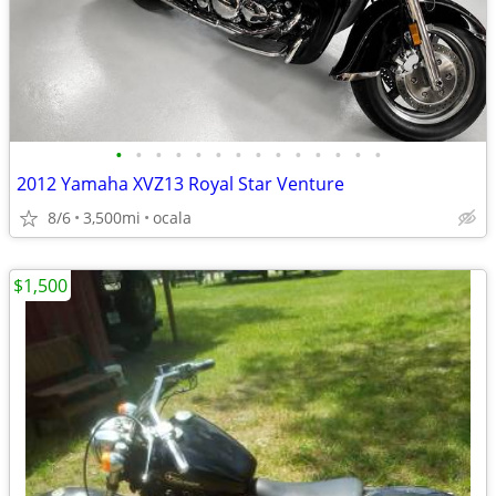
•
•
•
•
•
•
•
•
•
•
•
•
•
•
2012 Yamaha XVZ13 Royal Star Venture
8/6
3,500mi
ocala
$1,500