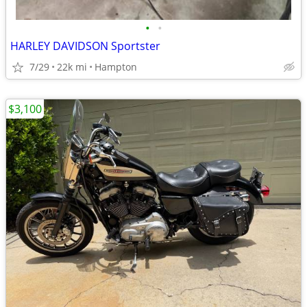
•
•
HARLEY DAVIDSON Sportster
7/29
22k mi
Hampton
$3,100