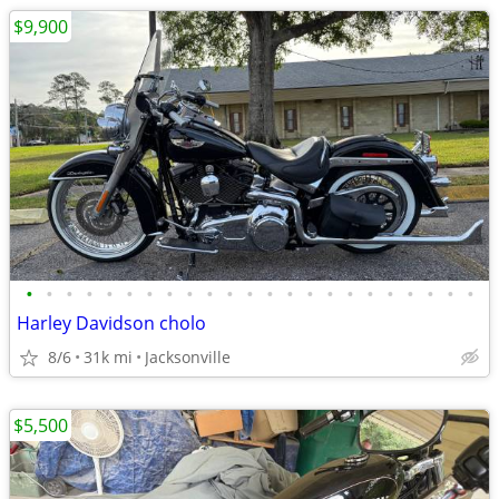
$9,900
•
•
•
•
•
•
•
•
•
•
•
•
•
•
•
•
•
•
•
•
•
•
•
Harley Davidson cholo
8/6
31k mi
Jacksonville
$5,500