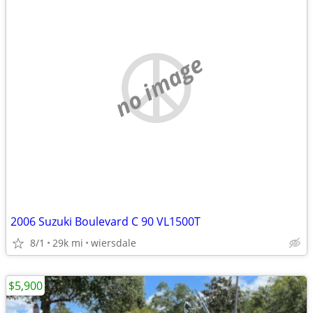
no image
2006 Suzuki Boulevard C 90 VL1500T
8/1
29k mi
wiersdale
$5,900