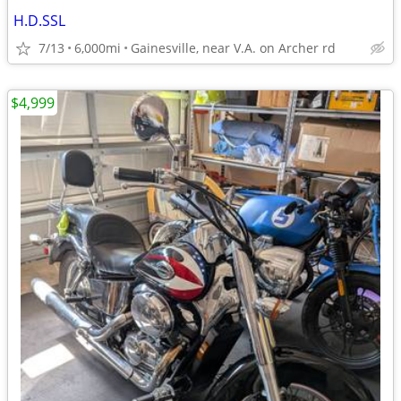
H.D.SSL
7/13
6,000mi
Gainesville, near V.A. on Archer rd
$4,999