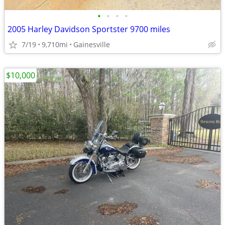
•
•
•
•
2005 Harley Davidson Sportster 9700 miles
7/19
9,710mi
Gainesville
$10,000