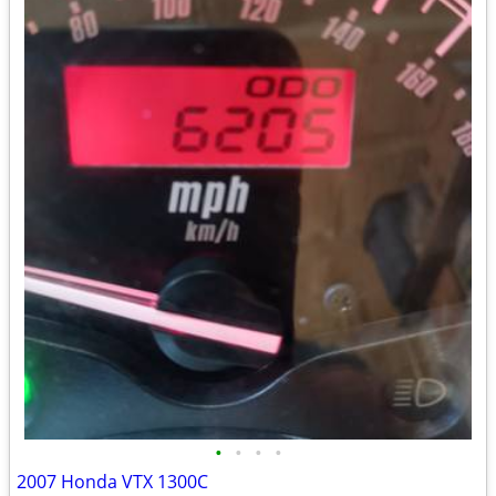
•
•
•
•
2007 Honda VTX 1300C