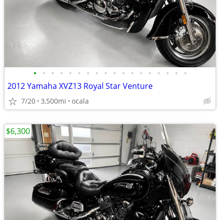
•
•
•
•
•
•
•
•
•
•
•
•
•
•
•
•
•
•
2012 Yamaha XVZ13 Royal Star Venture
7/20
3,500mi
ocala
$6,300