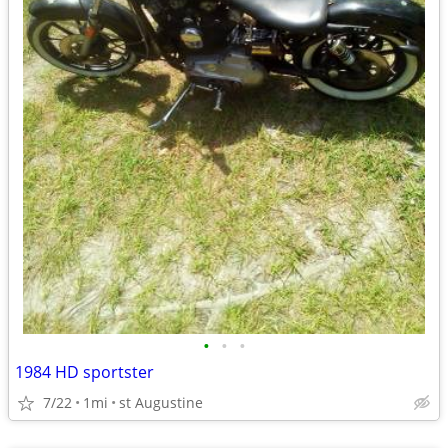
•
•
•
1984 HD sportster
7/22
1mi
st Augustine