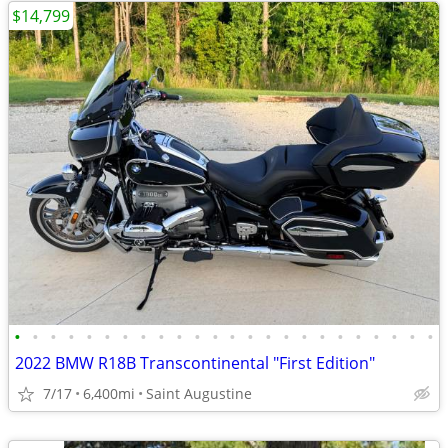
$14,799
•
•
•
•
•
•
•
•
•
•
•
•
•
•
•
•
•
•
•
•
•
•
•
•
2022 BMW R18B Transcontinental "First Edition"
7/17
6,400mi
Saint Augustine