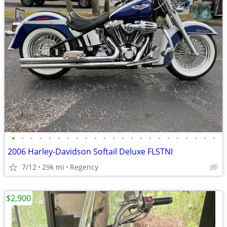
•
•
•
•
•
•
•
•
•
•
•
•
•
•
•
•
•
•
•
•
•
•
•
2006 Harley-Davidson Softail Deluxe FLSTNI
7/12
29k mi
Regency
$2,900