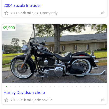
2004 Suzuki Intruder
7/11
23k mi
Jax. Normandy
$9,900
•
•
•
•
•
•
•
•
•
•
•
•
•
•
•
•
•
•
•
•
•
•
•
Harley Davidson cholo
7/15
31k mi
Jacksonville