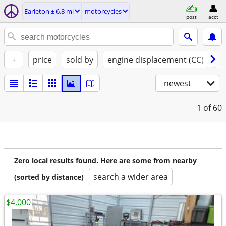
Earleton ± 6.8 mi
motorcycles
post
acct
+
price
sold by
engine displacement (CC)
st
newest
1
of 60
Zero local results found. Here are some from nearby
search a wider area
(sorted by distance)
$4,000