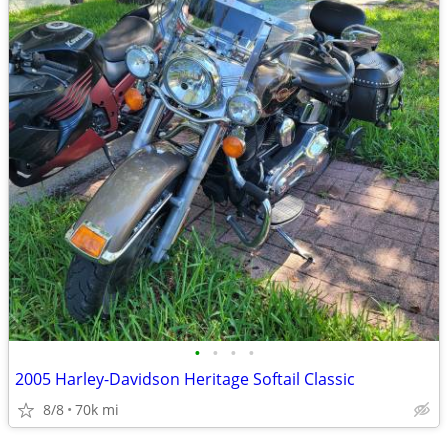
•
•
•
•
2005 Harley-Davidson Heritage Softail Classic
8/8
70k mi