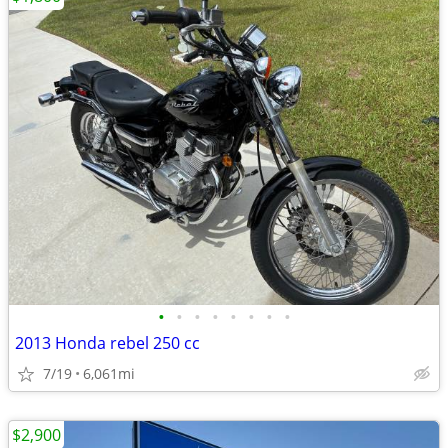
•
•
•
•
•
•
•
•
2013 Honda rebel 250 cc
7/19
6,061mi
$2,900