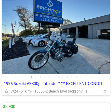
•
•
•
•
•
•
•
•
•
•
•
•
1996 Suzuki VS800gl Intruder*** EXCELLENT CONDITION ***
7/24
54k mi
10300-2 Beach Blvd Jacksonville
$2,900