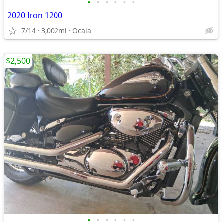
•
•
•
•
•
•
2020 Iron 1200
7/14
3,002mi
Ocala
$2,500
•
•
•
•
•
•