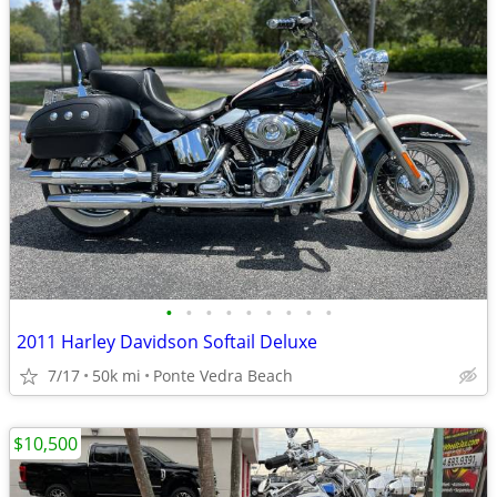
•
•
•
•
•
•
•
•
•
2011 Harley Davidson Softail Deluxe
7/17
50k mi
Ponte Vedra Beach
$10,500