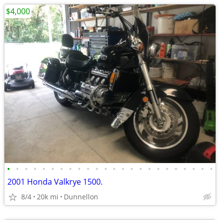
$4,000
•
•
•
•
•
•
•
•
•
•
•
•
•
•
•
•
•
•
•
•
•
•
•
•
2001 Honda Valkrye 1500.
8/4
20k mi
Dunnellon