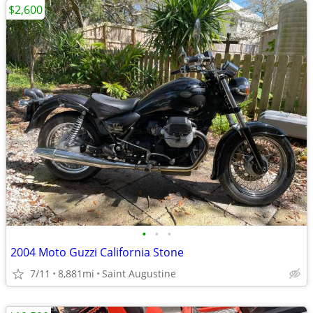
$2,600
•
•
•
2004 Moto Guzzi California Stone
7/11
8,881mi
Saint Augustine