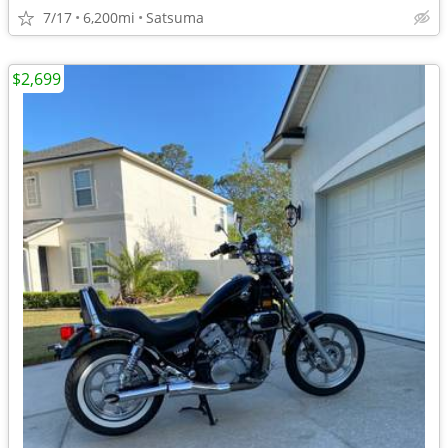
7/17
6,200mi
Satsuma
$2,699