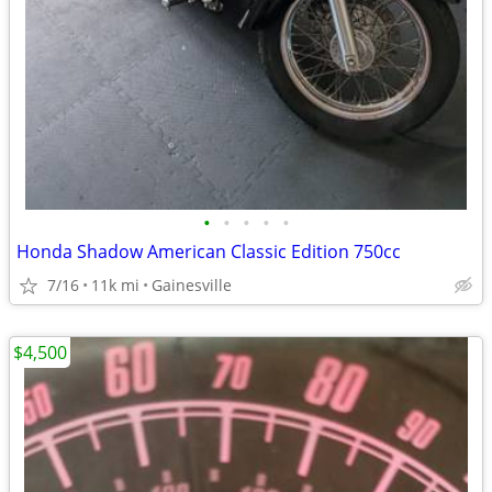
•
•
•
•
•
Honda Shadow American Classic Edition 750cc
7/16
11k mi
Gainesville
$4,500