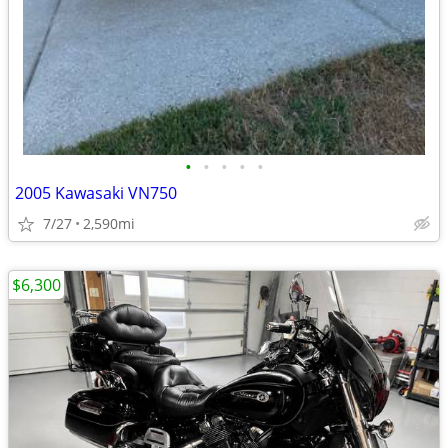
•
•
•
•
•
2005 Kawasaki VN750
7/27
2,590mi
$6,300