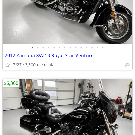
•
•
•
•
•
•
•
•
•
•
•
•
•
•
2012 Yamaha XVZ13 Royal Star Venture
7/27
3,500mi
ocala
$6,300