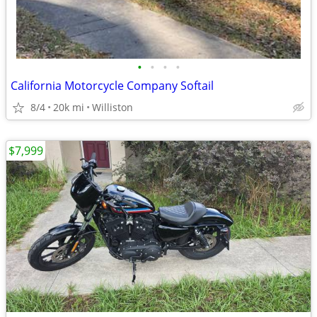
•
•
•
•
California Motorcycle Company Softail
8/4
20k mi
Williston
$7,999