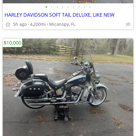
•
•
•
•
•
•
•
•
•
HARLEY DAVIDSON SOFT TAIL DELUXE, LIKE NEW
5h ago
4,200mi
Micanopy, FL
$10,000