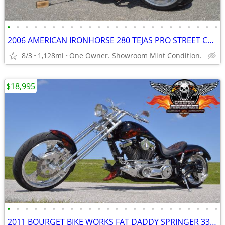
•
•
•
•
•
•
•
•
•
•
•
•
•
•
•
•
•
•
•
•
•
•
•
•
2006 AMERICAN IRONHORSE 280 TEJAS PRO STREET CHOPPER, Only 1,128 Miles
8/3
1,128mi
One Owner. Showroom Mint Condition.
$18,995
•
•
•
•
•
•
•
•
•
•
•
•
•
•
•
•
•
•
•
•
•
•
•
•
2011 BOURGET BIKE WORKS FAT DADDY SPRINGER 330 SOFTAIL CHOPPER