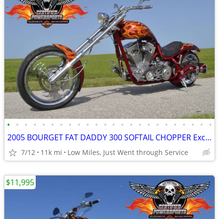
•
•
•
•
•
•
•
•
•
•
•
•
•
•
•
•
•
•
•
•
•
•
•
•
2005 BOURGET FAT DADDY 300 SOFTAIL CHOPPER Excellent Mint Condition.
7/12
11k mi
Low Miles, Just Went through Service
$11,995