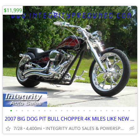
$11,999
•
•
•
•
•
•
•
•
•
•
•
•
•
•
•
•
•
•
•
•
•
•
2007 BIG DOG PIT BULL CHOPPER 4K MILES LIKE NEW CONDITION NO BS FEES
7/28
4,400mi
INTEGRITY AUTO SALES & POWERSPORTS