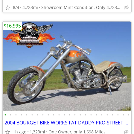
8/4
4,723mi
Showroom Mint Condition. Only 4,723 Miles.
$16,995
•
•
•
•
•
•
•
•
•
•
•
•
•
•
•
•
•
•
•
•
•
•
•
•
2004 BOURGET BIKE WORKS FAT DADDY PRO-STREET 300 SOFTAIL CHOPPER
1h ago
1,323mi
One Owner, only 1,698 Miles