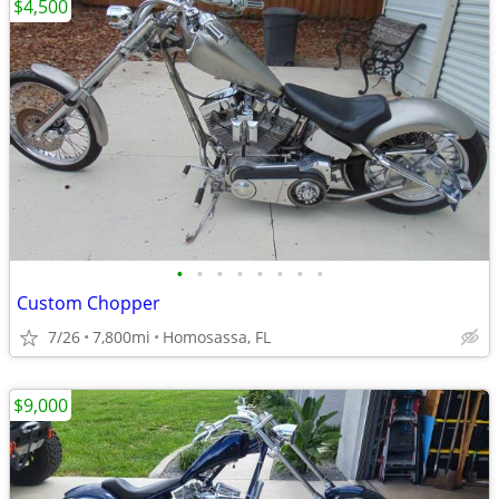
$4,500
•
•
•
•
•
•
•
•
Custom Chopper
7/26
7,800mi
Homosassa, FL
$9,000