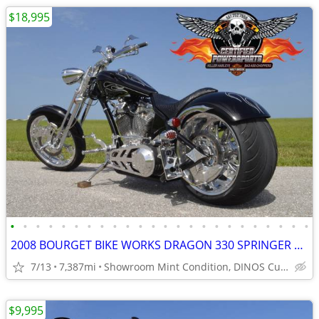
$18,995
•
•
•
•
•
•
•
•
•
•
•
•
•
•
•
•
•
•
•
•
•
•
•
•
2008 BOURGET BIKE WORKS DRAGON 330 SPRINGER CHOPPER, Only 7,387 Miles
7/13
7,387mi
Showroom Mint Condition, DINOS Custom Paint
$9,995