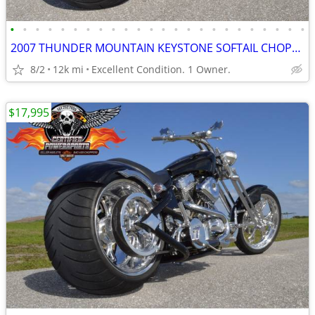
•
•
•
•
•
•
•
•
•
•
•
•
•
•
•
•
•
•
•
•
•
•
•
•
2007 THUNDER MOUNTAIN KEYSTONE SOFTAIL CHOPPER 103ci SCREAMIN EAGLE
8/2
12k mi
Excellent Condition. 1 Owner.
$17,995