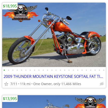
$18,995
•
•
•
•
•
•
•
•
•
•
•
•
•
•
•
•
•
•
•
•
•
•
•
•
2009 THUNDER MOUNTAIN KEYSTONE SOFTAIL FAT TIRE CHOPPER 110ci SCREAMIN
7/11
11k mi
One Owner, only 11,466 Miles
$13,995