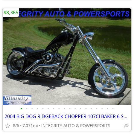
$8,365
•
•
•
•
•
•
•
•
•
•
•
•
•
•
•
•
•
•
2004 BIG DOG RIDGEBACK CHOPPER 107CI BAKER 6 SPEED 7K MILES VERY CLEAN
8/6
7,071mi
INTEGRITY AUTO & POWERSPORTS