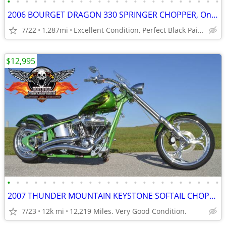
•
•
•
•
•
•
•
•
•
•
•
•
•
•
•
•
•
•
•
•
•
•
•
•
2006 BOURGET DRAGON 330 SPRINGER CHOPPER, Only 1,287 Miles
7/22
1,287mi
Excellent Condition, Perfect Black Paint!
$12,995
•
•
•
•
•
•
•
•
•
•
•
•
•
•
•
•
•
•
•
•
•
•
•
•
2007 THUNDER MOUNTAIN KEYSTONE SOFTAIL CHOPPER 120ci SCREAMIN EAGLE
7/23
12k mi
12,219 Miles. Very Good Condition.