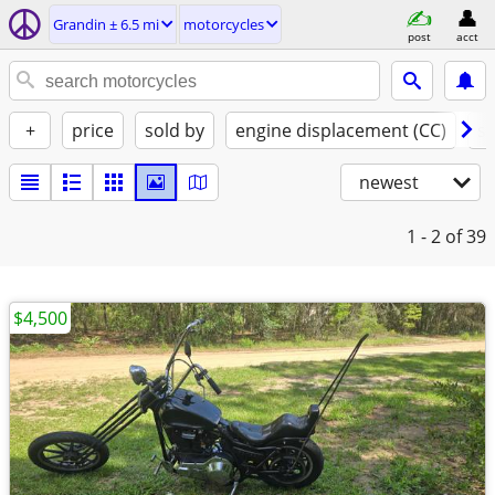
Grandin ± 6.5 mi
motorcycles
post
acct
+
price
sold by
engine displacement (CC)
st
newest
1 - 2
of 39
$4,500