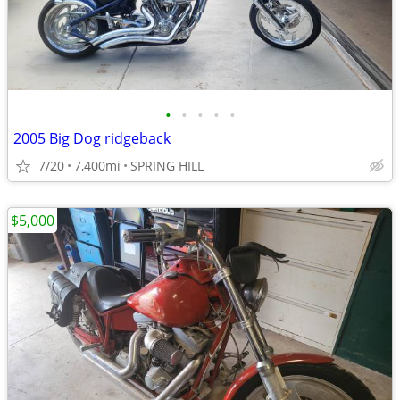
•
•
•
•
•
2005 Big Dog ridgeback
7/20
7,400mi
SPRING HILL
$5,000