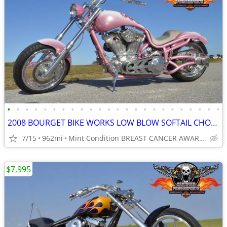
•
•
•
•
•
•
•
•
•
•
•
•
•
•
•
•
•
•
•
•
•
•
•
•
2008 BOURGET BIKE WORKS LOW BLOW SOFTAIL CHOPPER
7/15
962mi
Mint Condition BREAST CANCER AWARENESS 1 OF 8 PINK PEARL
$7,995