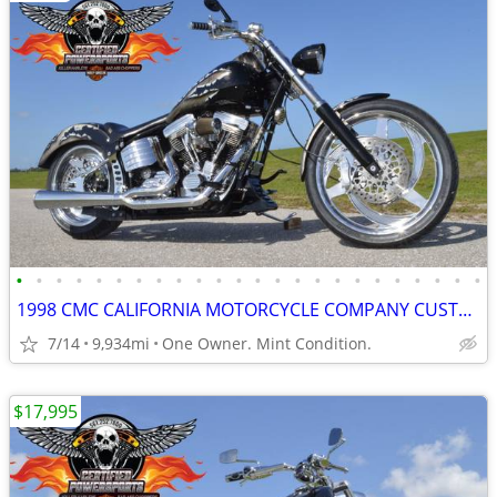
•
•
•
•
•
•
•
•
•
•
•
•
•
•
•
•
•
•
•
•
•
•
•
•
1998 CMC CALIFORNIA MOTORCYCLE COMPANY CUSTOM SOFTAIL CHOPPER
7/14
9,934mi
One Owner. Mint Condition.
$17,995