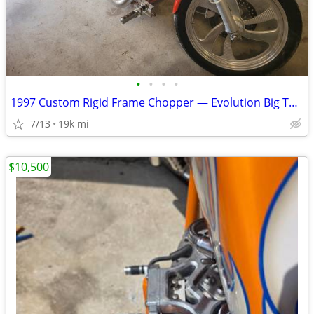
•
•
•
•
1997 Custom Rigid Frame Chopper — Evolution Big Twin, Delkron Cases —
7/13
19k mi
$10,500