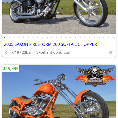
•
•
•
•
•
•
•
•
•
•
•
•
•
•
•
•
•
•
•
•
•
•
•
•
2005 SAXON FIRESTORM 260 SOFTAIL CHOPPER
7/19
23k mi
Excellent Condition
$19,995