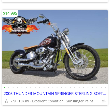
$14,995
•
•
•
•
•
•
•
•
•
•
•
•
•
•
•
•
•
•
•
•
•
•
•
•
2006 THUNDER MOUNTAIN SPRINGER STERLING SOFTAIL CHOPPER BOBBER
7/9
13k mi
Excellent Condition. Gunslinger Paint