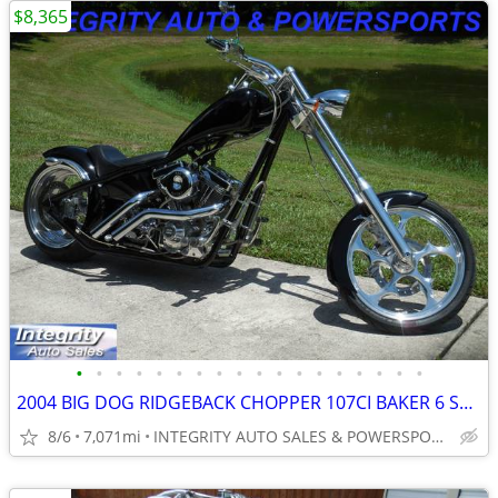
$8,365
•
•
•
•
•
•
•
•
•
•
•
•
•
•
•
•
•
•
2004 BIG DOG RIDGEBACK CHOPPER 107CI BAKER 6 SPEED 7K MILES VERY CLEAN
8/6
7,071mi
INTEGRITY AUTO SALES & POWERSPORTS