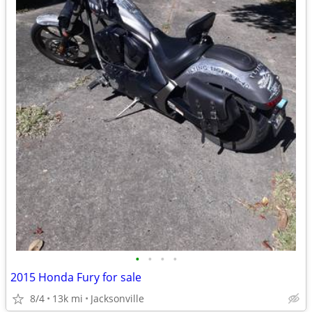
•
•
•
•
2015 Honda Fury for sale
8/4
13k mi
Jacksonville