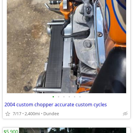
•
•
•
•
•
•
2004 custom chopper accurate custom cycles
7/17
2,400mi
Dundee
$5,900