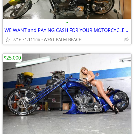
•
WE WANT and PAYING CASH FOR YOUR MOTORCYCLES HARLEYS CHOPPERS
7/16
1,111mi
WEST PALM BEACH
$25,000