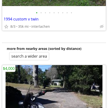
•
•
•
•
•
•
•
•
•
1994 custom v twin
8/3
35k mi
interlachen
more from nearby areas (sorted by distance)
search a wider area
$4,000