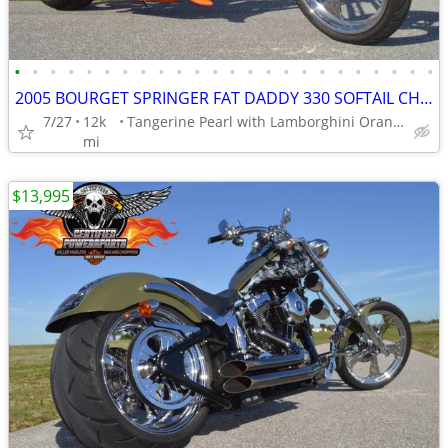
•
•
•
•
•
•
•
•
•
•
•
•
•
•
•
•
•
•
•
•
•
•
•
•
2005 BOURGET SPRINGER FAT DADDY 330 SOFTAIL CHOPPER, Low Milage
7/27
12k
Tangerine Pearl with Lamborghini Orange Pearl Graphix
mi
$13,995