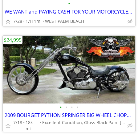
•
WE WANT and PAYING CASH FOR YOUR MOTORCYCLES HARLEYS CHOPPERS
7/28
1,111mi
WEST PALM BEACH
$24,995
•
•
•
•
2009 BOURGET PYTHON SPRINGER BIG WHEEL CHOPPER 26 FRONT 330 REAR
7/18
18k
Excellent Condition, Gloss Black Paint Job.
mi