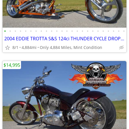
•
•
•
•
•
•
•
•
•
•
•
•
•
•
•
•
•
•
•
•
•
•
•
•
2004 EDDIE TROTTA S&S 124ci THUNDER CYCLE DROP SEAT SOFTAIL CHOPPER
8/1
4,884mi
Only 4,884 Miles, Mint Condition
$14,995