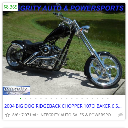
$8,365
•
•
•
•
•
•
•
•
•
•
•
•
•
•
•
•
•
•
2004 BIG DOG RIDGEBACK CHOPPER 107CI BAKER 6 SPEED 7K MILES VERY CLEAN
8/6
7,071mi
INTEGRITY AUTO SALES & POWERSPORTS