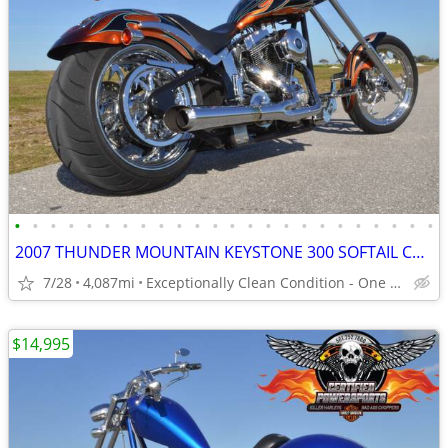
•
•
•
•
•
•
•
•
•
•
•
•
•
•
•
•
•
•
•
•
•
•
•
•
2007 THUNDER MOUNTAIN KEYSTONE 300 SOFTAIL CHOPPER SCREAMIN EAGLE
7/28
4,087mi
Exceptionally Clean Condition - One Owner
$14,995