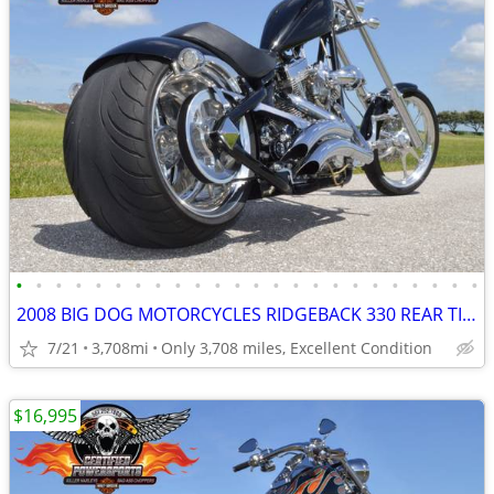
•
•
•
•
•
•
•
•
•
•
•
•
•
•
•
•
•
•
•
•
•
•
•
•
2008 BIG DOG MOTORCYCLES RIDGEBACK 330 REAR TIRE CHOPPER
7/21
3,708mi
Only 3,708 miles, Excellent Condition
$16,995