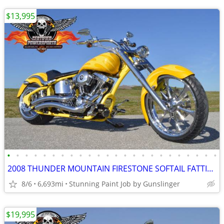
$13,995
•
•
•
•
•
•
•
•
•
•
•
•
•
•
•
•
•
•
•
•
•
•
•
•
2008 THUNDER MOUNTAIN FIRESTONE SOFTAIL FATTIRE CHOPPER SCREAMIN EAGLE
8/6
6,693mi
Stunning Paint Job by Gunslinger
$19,995