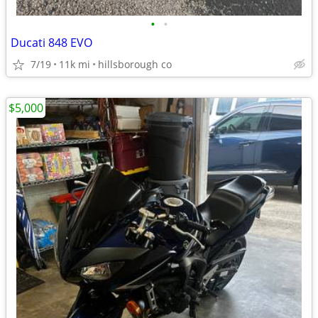
•
•
Ducati 848 EVO
7/19
11k mi
hillsborough co
$5,000