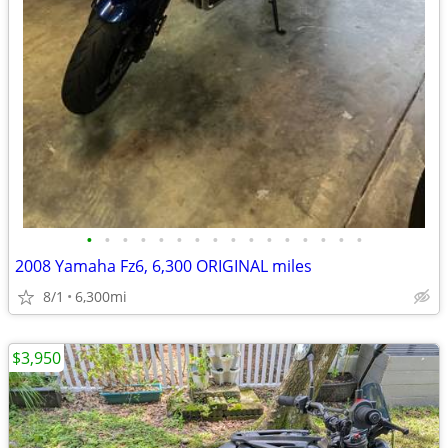
•
•
•
•
•
•
•
•
•
•
•
•
•
•
•
•
2008 Yamaha Fz6, 6,300 ORIGINAL miles
8/1
6,300mi
$3,950