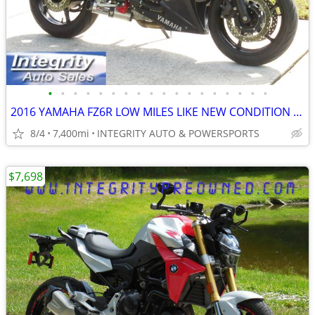
•
•
•
•
•
•
•
•
•
•
•
•
•
•
•
•
•
•
2016 YAMAHA FZ6R LOW MILES LIKE NEW CONDITION NO BS FEES!!!!!
8/4
7,400mi
INTEGRITY AUTO & POWERSPORTS
$7,698