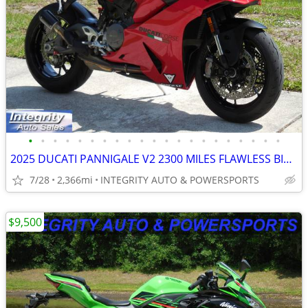
•
•
•
•
•
•
•
•
•
•
•
•
•
•
•
•
•
•
•
•
•
2025 DUCATI PANNIGALE V2 2300 MILES FLAWLESS BIKE NO BS DEALER FEES
7/28
2,366mi
INTEGRITY AUTO & POWERSPORTS
$9,500