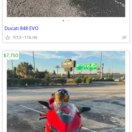
•
•
Ducati 848 EVO
7/13
11k mi
$7,750