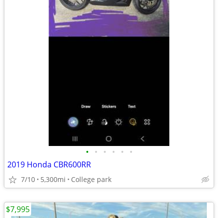
•
•
•
•
•
•
2019 Honda CBR600RR
7/10
5,300mi
College park
$7,995