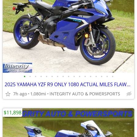
•
•
•
•
•
•
•
•
•
•
•
•
•
•
•
•
•
2025 YAMAHA YZF R9 ONLY 1080 ACTUAL MILES FLAWLESS BIKE NO BS FEES!!!!
7h ago
1,080mi
INTEGRITY AUTO & POWERSPORTS
$11,898