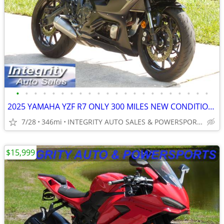
•
•
•
•
•
•
•
•
•
•
•
•
•
•
•
•
•
•
•
•
•
•
2025 YAMAHA YZF R7 ONLY 300 MILES NEW CONDITION NO DEALER FEES
7/28
346mi
INTEGRITY AUTO SALES & POWERSPORTS
$15,999