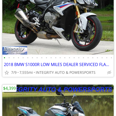
•
•
•
•
•
•
•
•
•
•
•
•
•
•
•
•
•
•
•
•
•
•
•
•
2018 BMW S1000R LOW MILES DEALER SERVICED FLAWLESS NO BS DEALER FEES!!
7/9
7,555mi
INTEGRITY AUTO & POWERSPORTS
$4,399