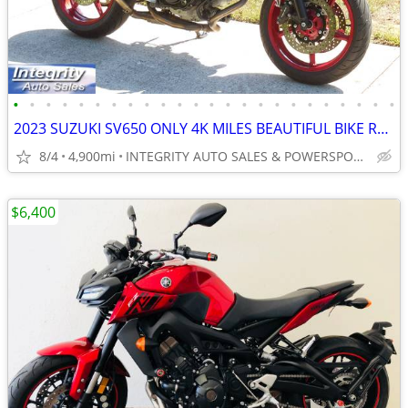
•
•
•
•
•
•
•
•
•
•
•
•
•
•
•
•
•
•
•
•
•
•
•
•
2023 SUZUKI SV650 ONLY 4K MILES BEAUTIFUL BIKE RUNS AMAZING NO BS FEES
8/4
4,900mi
INTEGRITY AUTO SALES & POWERSPORTS
$6,400