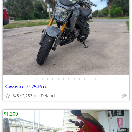
•
•
•
•
•
•
•
•
•
•
•
•
Kawasaki Z125-Pro
8/5
2,253mi
Deland
$1,200