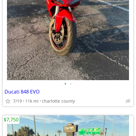
•
•
Ducati 848 EVO
7/19
11k mi
charlotte county
$7,750