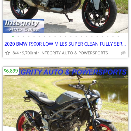
•
•
•
•
•
•
•
•
•
•
•
•
•
•
•
•
•
•
•
•
•
2020 BMW F900R LOW MILES SUPER CLEAN FULLY SERVICED NO BS FEES!!!!!!!
8/4
9,700mi
INTEGRITY AUTO & POWERSPORTS
$6,899