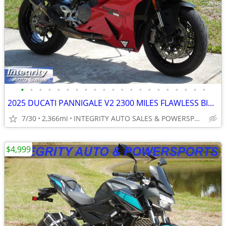
•
•
•
•
•
•
•
•
•
•
•
•
•
•
•
•
•
•
•
•
•
2025 DUCATI PANNIGALE V2 2300 MILES FLAWLESS BIKE NO BS DEALER FEES
7/30
2,366mi
INTEGRITY AUTO SALES & POWERSPORTS
$4,999