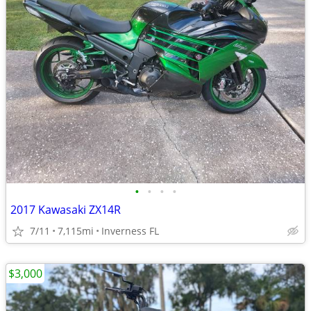
•
•
•
•
2017 Kawasaki ZX14R
7/11
7,115mi
Inverness FL
$3,000