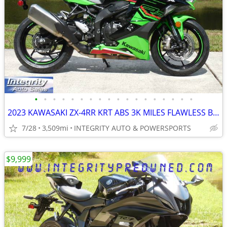
•
•
•
•
•
•
•
•
•
•
•
•
•
•
•
•
•
•
2023 KAWASAKI ZX-4RR KRT ABS 3K MILES FLAWLESS BIKE NO BS DEALER FEES!
7/28
3,509mi
INTEGRITY AUTO & POWERSPORTS
$9,999