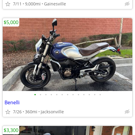
7/11
9,000mi
Gainesville
$5,000
•
•
•
•
•
•
•
•
•
•
•
•
•
Benelli
7/26
360mi
Jacksonville
$3,300