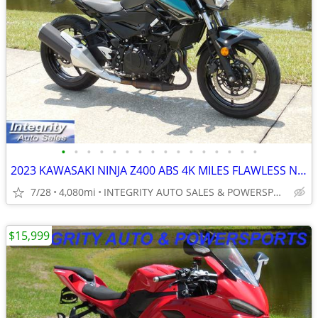
•
•
•
•
•
•
•
•
•
•
•
•
•
•
•
•
2023 KAWASAKI NINJA Z400 ABS 4K MILES FLAWLESS NO DEALER FEES OR BS!!!
7/28
4,080mi
INTEGRITY AUTO SALES & POWERSPORTS
$15,999