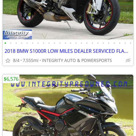
•
•
•
•
•
•
•
•
•
•
•
•
•
•
•
•
•
•
•
•
•
•
•
•
2018 BMW S1000R LOW MILES DEALER SERVICED FLAWLESS NO BS DEALER FEES!!
8/4
7,555mi
INTEGRITY AUTO & POWERSPORTS
$6,576