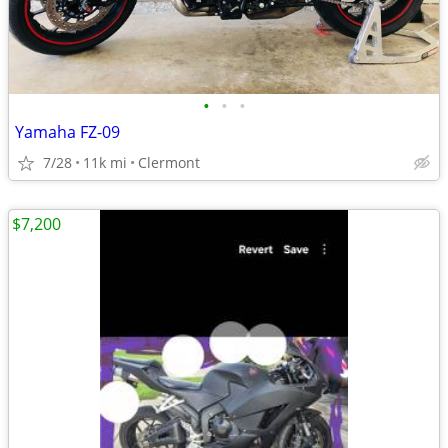
•
•
•
Yamaha FZ-09
7/28
11k mi
Clermont
$7,200