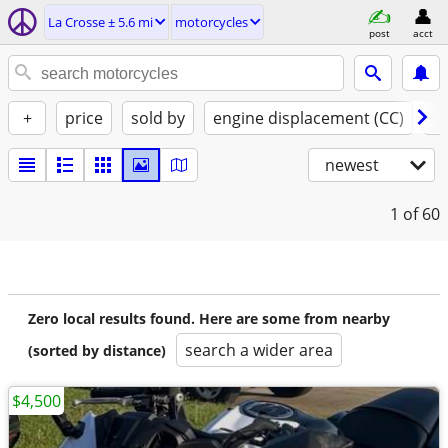
La Crosse ± 5.6 mi
motorcycles
post
acct
+
price
sold by
engine displacement (CC)
st
newest
1
of 60
Zero local results found. Here are some from nearby
search a wider area
(sorted by distance)
$4,500