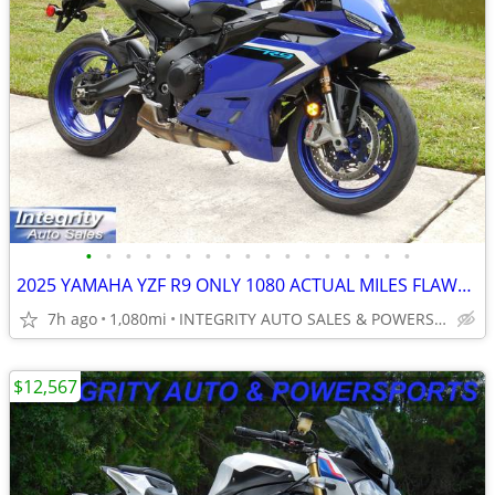
•
•
•
•
•
•
•
•
•
•
•
•
•
•
•
•
•
2025 YAMAHA YZF R9 ONLY 1080 ACTUAL MILES FLAWLESS BIKE NO BS FEES!!!!
7h ago
1,080mi
INTEGRITY AUTO SALES & POWERSPORTS
$12,567