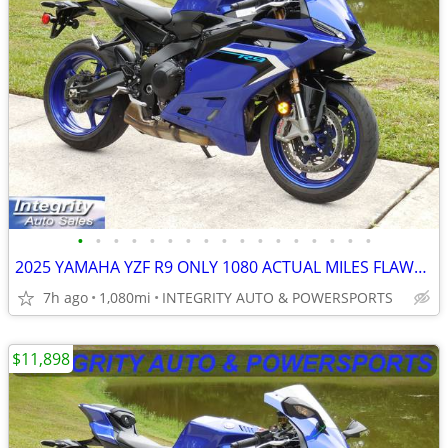
•
•
•
•
•
•
•
•
•
•
•
•
•
•
•
•
•
2025 YAMAHA YZF R9 ONLY 1080 ACTUAL MILES FLAWLESS BIKE NO BS FEES!!!!
7h ago
1,080mi
INTEGRITY AUTO & POWERSPORTS
$11,898