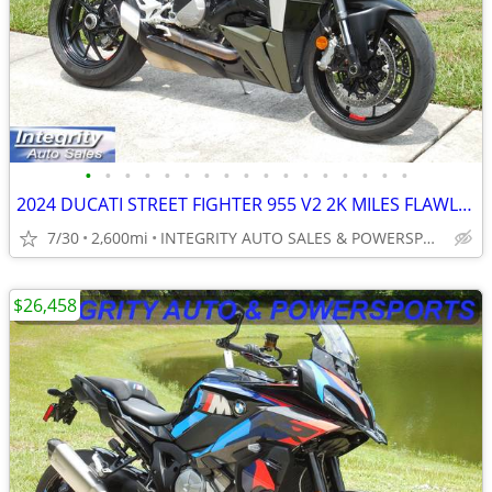
•
•
•
•
•
•
•
•
•
•
•
•
•
•
•
•
•
2024 DUCATI STREET FIGHTER 955 V2 2K MILES FLAWLESS BIKE NO BS FEES!!!
7/30
2,600mi
INTEGRITY AUTO SALES & POWERSPORTS
$26,458