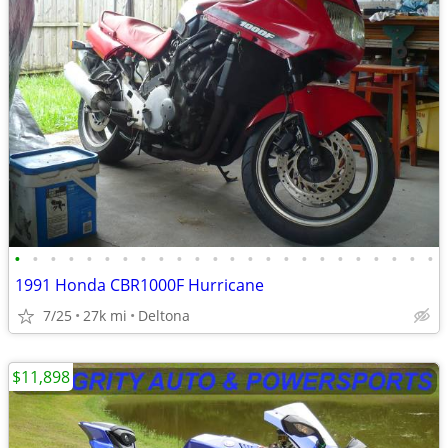
•
•
•
•
•
•
•
•
•
•
•
•
•
•
•
•
•
•
•
•
•
•
•
•
1991 Honda CBR1000F Hurricane
7/25
27k mi
Deltona
$11,898