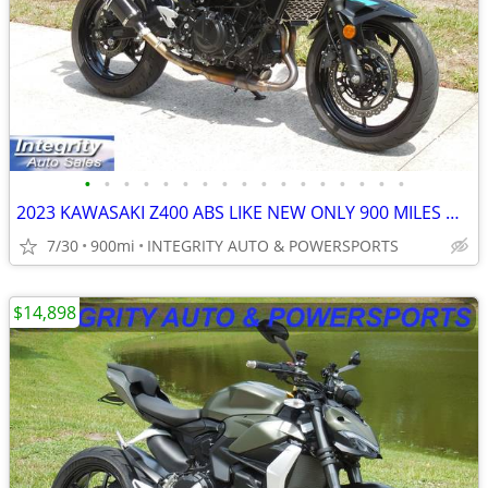
•
•
•
•
•
•
•
•
•
•
•
•
•
•
•
•
•
2023 KAWASAKI Z400 ABS LIKE NEW ONLY 900 MILES NO BS DEALER FEES HERE
7/30
900mi
INTEGRITY AUTO & POWERSPORTS
$14,898