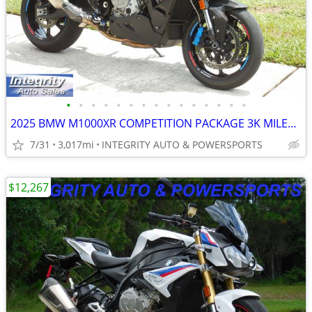
•
•
•
•
•
•
•
•
•
•
•
•
•
•
•
2025 BMW M1000XR COMPETITION PACKAGE 3K MILES NEW CONDITION NO BS FEES
7/31
3,017mi
INTEGRITY AUTO & POWERSPORTS
$12,267