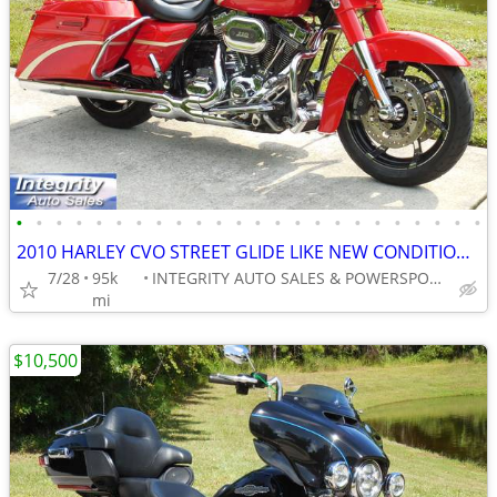
•
•
•
•
•
•
•
•
•
•
•
•
•
•
•
•
•
•
•
•
•
•
•
•
2010 HARLEY CVO STREET GLIDE LIKE NEW CONDITION NO BS DEALER FEES HERE
7/28
95k
INTEGRITY AUTO SALES & POWERSPORTS
mi
$10,500