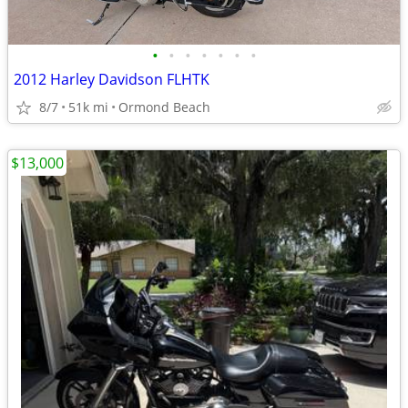
•
•
•
•
•
•
•
2012 Harley Davidson FLHTK
8/7
51k mi
Ormond Beach
$13,000