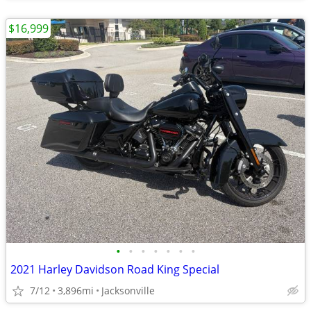
$16,999
•
•
•
•
•
•
•
2021 Harley Davidson Road King Special
7/12
3,896mi
Jacksonville