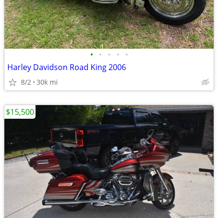
•
•
•
•
•
Harley Davidson Road King 2006
8/2
30k mi
$15,500