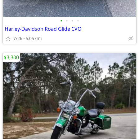
•
•
•
•
Harley-Davidson Road Glide CVO
7/26
5,057mi
$3,300