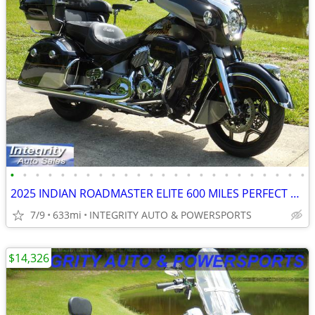
•
•
•
•
•
•
•
•
•
•
•
•
•
•
•
•
•
•
•
•
•
•
•
•
2025 INDIAN ROADMASTER ELITE 600 MILES PERFECT FULL WARRANTY NO BS FEE
7/9
633mi
INTEGRITY AUTO & POWERSPORTS
$14,326