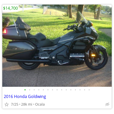
$14,700
•
•
•
•
•
•
•
•
•
•
•
•
•
•
•
2016 Honda Goldwing
7/25
28k mi
Ocala