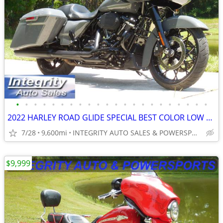
•
•
•
•
•
•
•
•
•
•
•
•
•
•
•
•
•
•
•
•
•
•
2022 HARLEY ROAD GLIDE SPECIAL BEST COLOR LOW MILES FULLY SERVICED
7/28
9,600mi
INTEGRITY AUTO SALES & POWERSPORTS
$9,999