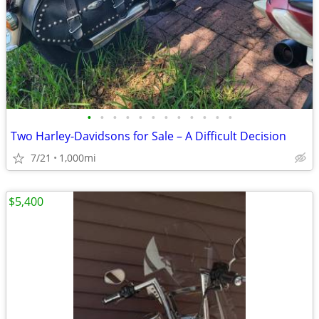
•
•
•
•
•
•
•
•
•
•
•
•
Two Harley-Davidsons for Sale – A Difficult Decision
7/21
1,000mi
$5,400