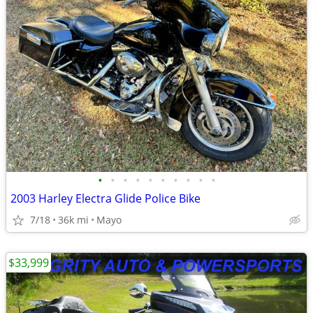
•
•
•
•
•
•
•
•
•
•
2003 Harley Electra Glide Police Bike
7/18
36k mi
Mayo
$33,999