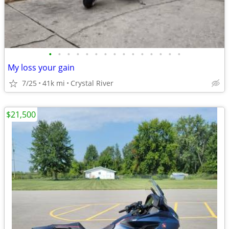
•
•
•
•
•
•
•
•
•
•
•
•
•
•
•
My loss your gain
7/25
41k mi
Crystal River
$21,500