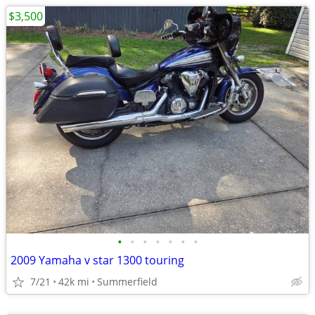
$3,500
•
•
•
•
•
•
•
2009 Yamaha v star 1300 touring
7/21
42k mi
Summerfield