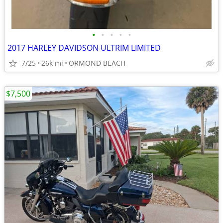
•
•
•
•
•
2017 HARLEY DAVIDSON ULTRIM LIMITED
7/25
26k mi
ORMOND BEACH
$7,500