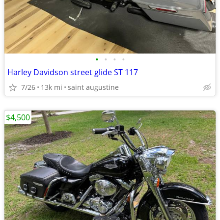
•
•
•
•
Harley Davidson street glide ST 117
7/26
13k mi
saint augustine
$4,500