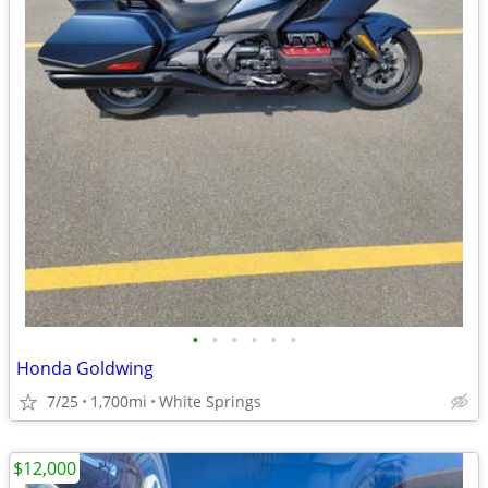
•
•
•
•
•
•
Honda Goldwing
7/25
1,700mi
White Springs
$12,000