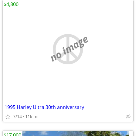
$4,800
no image
1995 Harley Ultra 30th anniversary
7/14
11k mi
$17,000