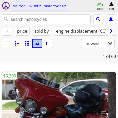
Melrose ± 6.8 mi
motorcycles
post
acct
+
price
sold by
engine displacement (CC)
st
newest
1
of 60
$6,200