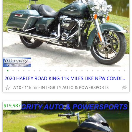
•
•
•
•
•
•
•
•
•
•
•
•
•
•
•
•
•
•
•
•
•
•
•
2020 HARLEY ROAD KING 11K MILES LIKE NEW CONDITION NEW TIRES NO BS FEE
7/10
11k mi
INTEGRITY AUTO & POWERSPORTS
$19,987