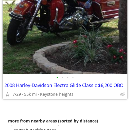
•
•
•
•
2008 Harley-Davidson Electra Glide Classic $6,200 OBO
7/29
55k mi
Keystone heights
more from nearby areas (sorted by distance)