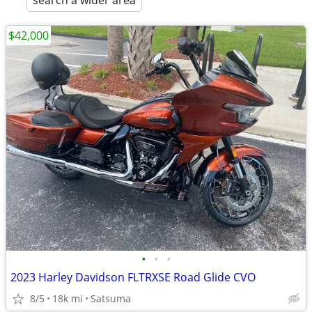
search a wider area
$42,000
•
•
•
2023 Harley Davidson FLTRXSE Road Glide CVO
8/5
18k mi
Satsuma