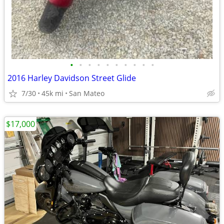
•
•
•
•
•
•
•
•
•
•
2016 Harley Davidson Street Glide
7/30
45k mi
San Mateo
$17,000