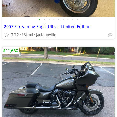
•
•
•
•
•
•
•
•
•
2007 Screaming Eagle Ultra - Limited Edition
7/12
18k mi
Jacksonville
$11,660