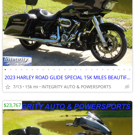
•
•
•
•
•
•
•
•
•
•
•
•
•
•
•
•
•
•
•
•
•
•
•
•
2023 HARLEY ROAD GLIDE SPECIAL 15K MILES BEAUTIFUL BIKE NO BS FEES
7/13
15k mi
INTEGRITY AUTO & POWERSPORTS
$23,767