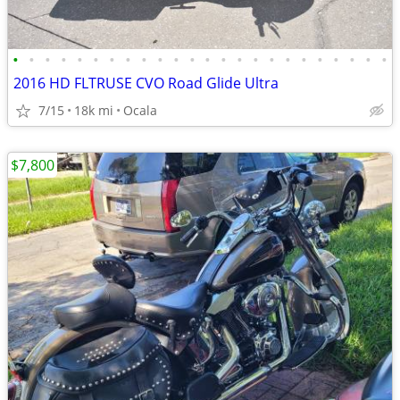
•
•
•
•
•
•
•
•
•
•
•
•
•
•
•
•
•
•
•
•
•
•
•
•
2016 HD FLTRUSE CVO Road Glide Ultra
7/15
18k mi
Ocala
$7,800