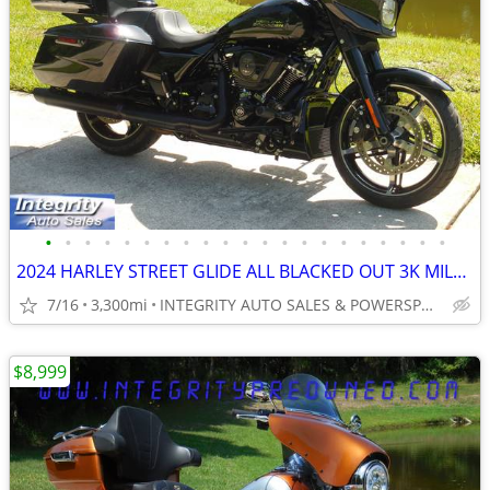
•
•
•
•
•
•
•
•
•
•
•
•
•
•
•
•
•
•
•
•
•
2024 HARLEY STREET GLIDE ALL BLACKED OUT 3K MILES FLAWLESS NO BS FEES!
7/16
3,300mi
INTEGRITY AUTO SALES & POWERSPORTS
$8,999