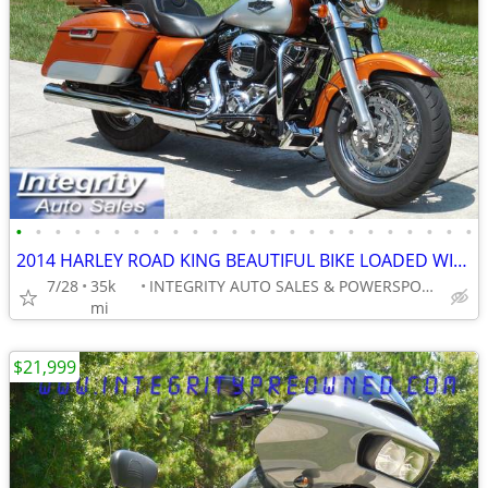
•
•
•
•
•
•
•
•
•
•
•
•
•
•
•
•
•
•
•
•
•
•
•
•
2014 HARLEY ROAD KING BEAUTIFUL BIKE LOADED WITH UPGRADES NO BS FEES!
7/28
35k
INTEGRITY AUTO SALES & POWERSPORTS
mi
$21,999