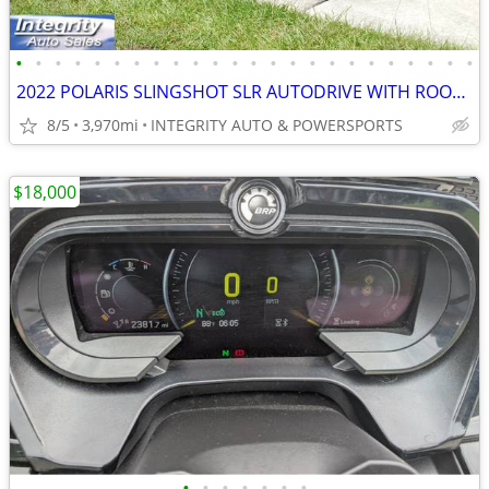
•
•
•
•
•
•
•
•
•
•
•
•
•
•
•
•
•
•
•
•
•
•
•
•
2022 POLARIS SLINGSHOT SLR AUTODRIVE WITH ROOF IMMACULATE 4K MILES!!!!
8/5
3,970mi
INTEGRITY AUTO & POWERSPORTS
$18,000
•
•
•
•
•
•
•