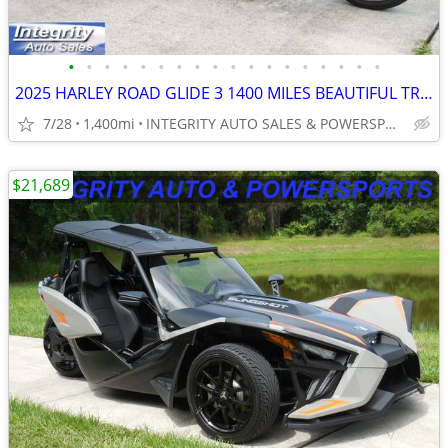
•
•
•
•
•
•
•
•
•
•
•
•
•
•
•
•
•
•
2025 HARLEY ROAD GLIDE 3 1400 MILES BEAUTIFUL TRIKE NO BS FEES!!!!!!!!
7/28
1,400mi
INTEGRITY AUTO SALES & POWERSPORTS
$21,689