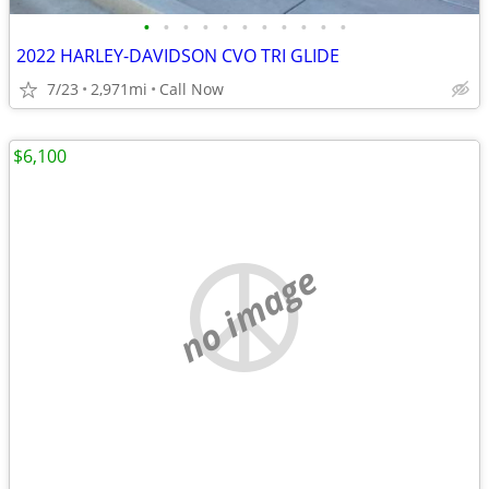
•
•
•
•
•
•
•
•
•
•
•
2022 HARLEY-DAVIDSON CVO TRI GLIDE
7/23
2,971mi
Call Now
$6,100
no image