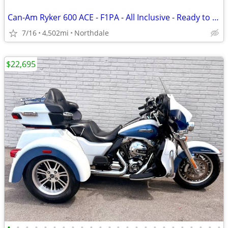
Can-Am Ryker 600 ACE - F1PA - All Inclusive - Ready to Ride!
7/16
4,502mi
Northdale
$22,695
•
•
•
•
•
•
•
•
•
•
•
•
•
•
•
•
•
•
•
•
•
•
•
•