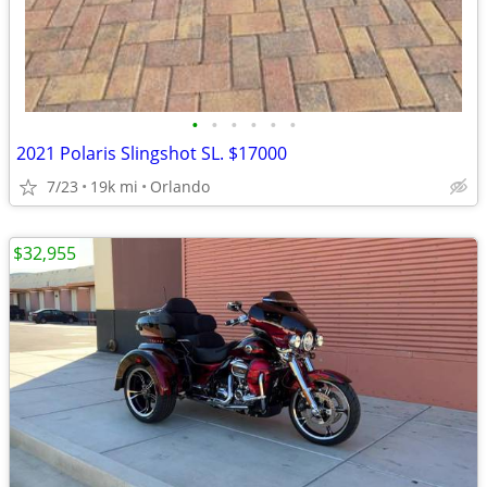
•
•
•
•
•
•
2021 Polaris Slingshot SL. $17000
7/23
19k mi
Orlando
$32,955