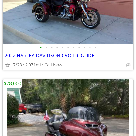
•
•
•
•
•
•
•
•
•
•
•
2022 HARLEY-DAVIDSON CVO TRI GLIDE
7/23
2,971mi
Call Now
$28,000