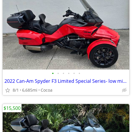
•
•
•
•
•
•
2022 Can-Am Spyder F3 Limited Special Series- low miles
8/1
6,685mi
Cocoa
$15,500