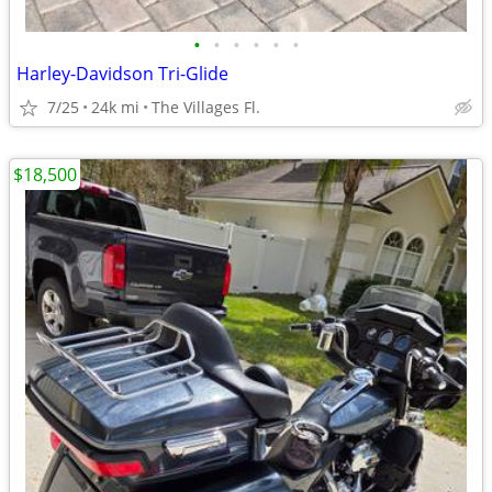
•
•
•
•
•
•
Harley-Davidson Tri-Glide
7/25
24k mi
The Villages Fl.
$18,500