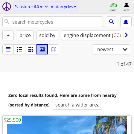
Evinston ± 6.0 mi
motorcycles
post
acct
+
price
sold by
engine displacement (CC)
st
newest
1
of 47
Zero local results found. Here are some from nearby
search a wider area
(sorted by distance)
$25,500