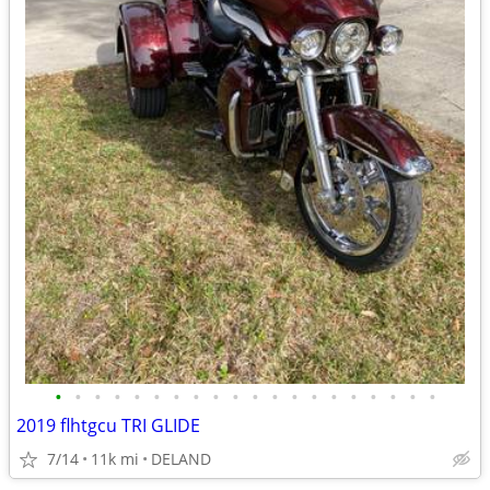
•
•
•
•
•
•
•
•
•
•
•
•
•
•
•
•
•
•
•
•
2019 flhtgcu TRI GLIDE
7/14
11k mi
DELAND