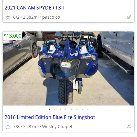
2021 CAN AM SPYDER F3-T
8/2
2,382mi
pasco co
$13,000
•
•
•
•
•
•
•
•
2016 Limited Edition Blue Fire Slingshot
7/8
7,237mi
Wesley Chapel