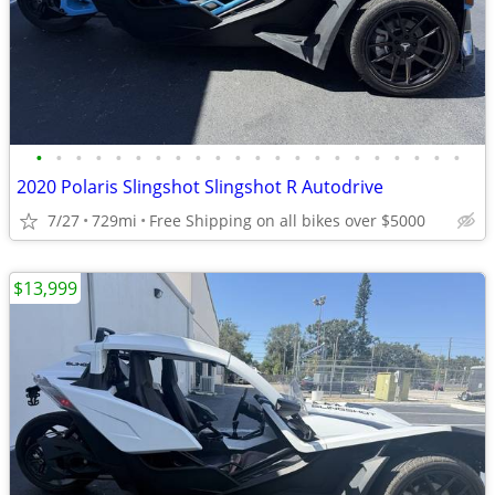
•
•
•
•
•
•
•
•
•
•
•
•
•
•
•
•
•
•
•
•
•
•
2020 Polaris Slingshot Slingshot R Autodrive
7/27
729mi
Free Shipping on all bikes over $5000
$13,999