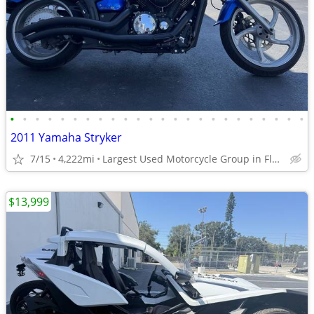
•
•
•
•
•
•
•
•
•
•
•
•
•
•
•
•
•
•
•
•
•
•
•
•
2011 Yamaha Stryker
7/15
4,222mi
Largest Used Motorcycle Group in Florida
$13,999