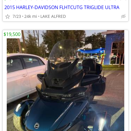
2015 HARLEY-DAVIDSON FLHTCUTG TRIGLIDE ULTRA
7/23
24k mi
LAKE ALFRED
$19,500