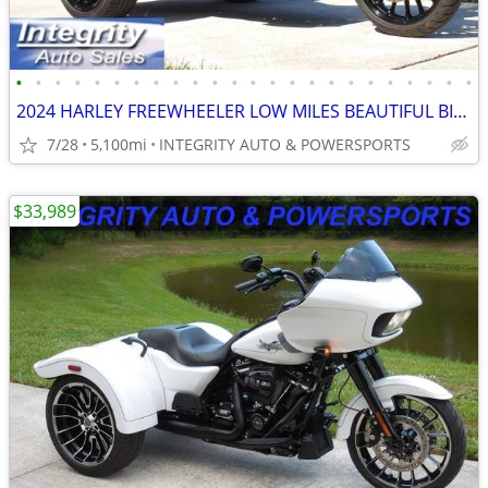
•
•
•
•
•
•
•
•
•
•
•
•
•
•
•
•
•
•
•
•
•
•
•
•
2024 HARLEY FREEWHEELER LOW MILES BEAUTIFUL BIKE NO BS FEES HERE!!!!!!
7/28
5,100mi
INTEGRITY AUTO & POWERSPORTS
$33,989