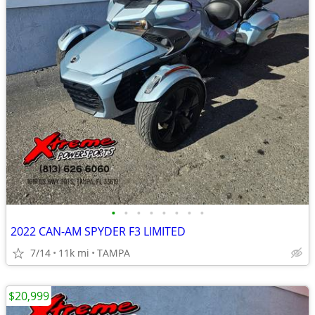
•
•
•
•
•
•
•
•
2022 CAN-AM SPYDER F3 LIMITED
7/14
11k mi
TAMPA
$20,999