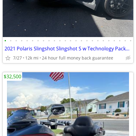
•
•
•
•
•
•
•
•
•
•
•
•
•
•
•
•
•
•
•
•
•
•
•
•
2021 Polaris Slingshot Slingshot S w Technology Package I
7/27
12k mi
24 hour full money back guarantee
$32,500