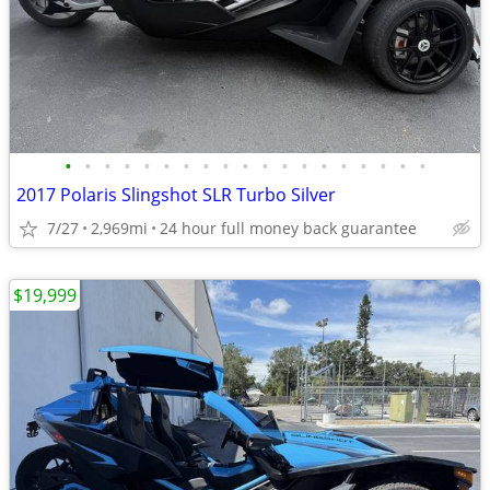
•
•
•
•
•
•
•
•
•
•
•
•
•
•
•
•
•
•
•
2017 Polaris Slingshot SLR Turbo Silver
7/27
2,969mi
24 hour full money back guarantee
$19,999