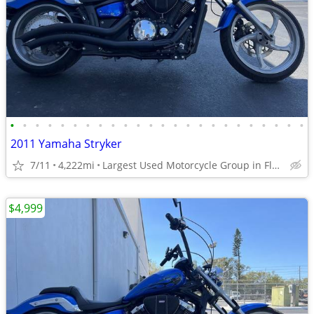
•
•
•
•
•
•
•
•
•
•
•
•
•
•
•
•
•
•
•
•
•
•
•
•
2011 Yamaha Stryker
7/11
4,222mi
Largest Used Motorcycle Group in Florida
$4,999