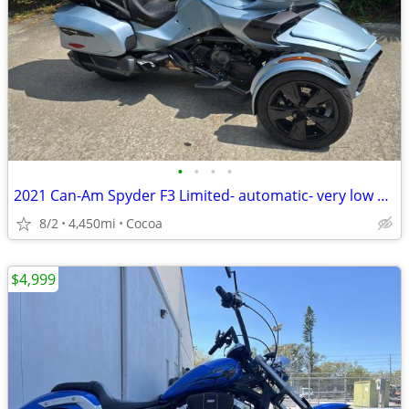
•
•
•
•
2021 Can-Am Spyder F3 Limited- automatic- very low miles
8/2
4,450mi
Cocoa
$4,999