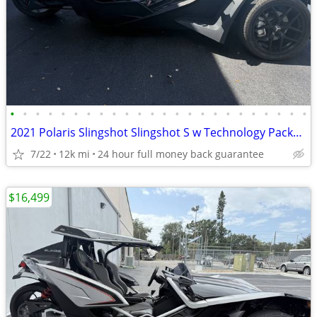
•
•
•
•
•
•
•
•
•
•
•
•
•
•
•
•
•
•
•
•
•
•
•
•
2021 Polaris Slingshot Slingshot S w Technology Package I
7/22
12k mi
24 hour full money back guarantee
$16,499