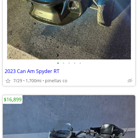
•
•
•
•
•
2023 Can Am Spyder RT
7/29
1,700mi
pinellas co
$16,899