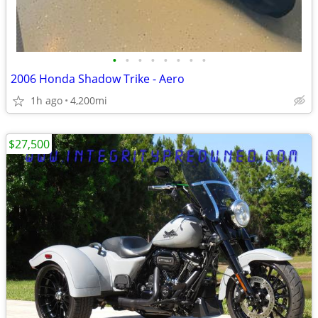
•
•
•
•
•
•
•
•
2006 Honda Shadow Trike - Aero
1h ago
4,200mi
$27,500