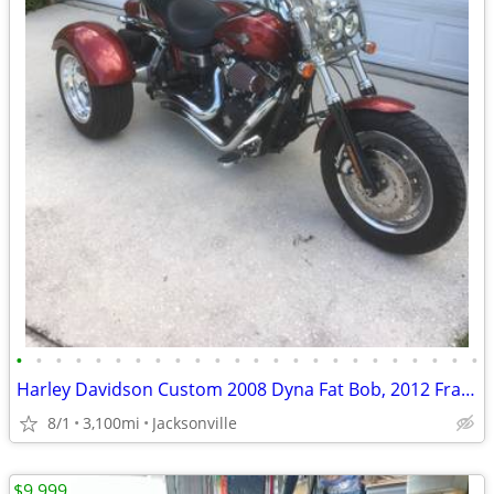
•
•
•
•
•
•
•
•
•
•
•
•
•
•
•
•
•
•
•
•
•
•
•
•
Harley Davidson Custom 2008 Dyna Fat Bob, 2012 Frankenstein Trike Kit
8/1
3,100mi
Jacksonville
$9,999